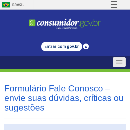
BRASIL
Simplifique!
Comunica BR
Participe
Acesso à informação
Entrar com
gov.br
Legislação
Canais
Toggle
naviga
Formulário Fale Conosco –
envie suas dúvidas, críticas ou
sugestões