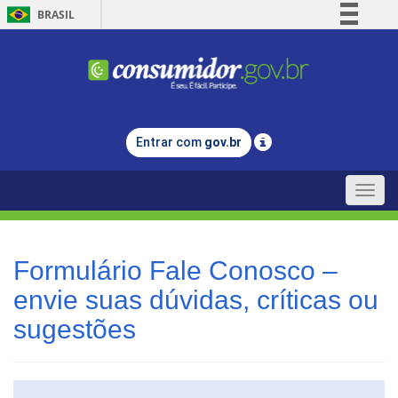
BRASIL
Simplifique!
Comunica BR
Participe
Acesso à informação
Entrar com
gov.br
Legislação
Canais
Toggle
naviga
Formulário Fale Conosco –
envie suas dúvidas, críticas ou
sugestões