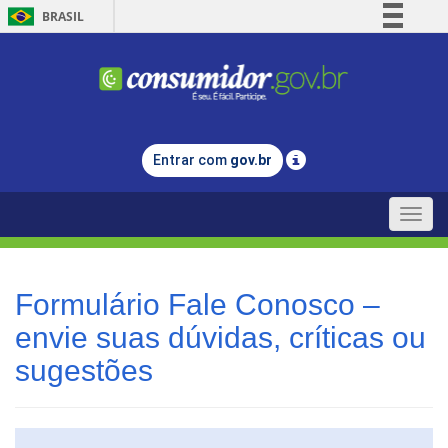
BRASIL
Simplifique!
Comunica BR
Participe
Acesso à informação
Entrar com
gov.br
Legislação
Canais
Toggle
naviga
Formulário Fale Conosco –
envie suas dúvidas, críticas ou
sugestões