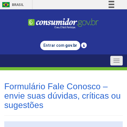
BRASIL
Simplifique!
Comunica BR
Participe
Acesso à informação
Entrar com
gov.br
Legislação
Canais
Toggle
naviga
Formulário Fale Conosco –
envie suas dúvidas, críticas ou
sugestões