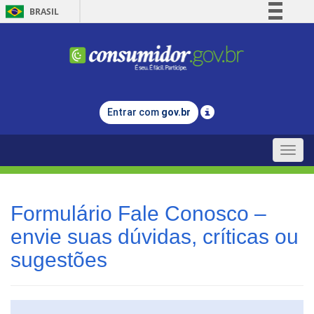
BRASIL
Simplifique!
Comunica BR
Participe
Acesso à informação
Entrar com
gov.br
Legislação
Canais
Toggle
naviga
Formulário Fale Conosco –
envie suas dúvidas, críticas ou
sugestões