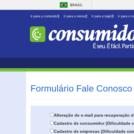
BRASIL
Ir para o conteúdo
1
Ir para o menu
2
Ir para o login
3
Ir para o r
Formulário Fale Conosco 
Alteração de e-mail para recuperação 
Cadastro de consumidor (Dificuldade c
Cadastro de empresas (Dificuldade com