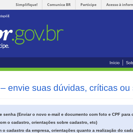
Simplifique!
Comunica BR
Participe
Acesso à infor
odapé
4
Início
Sob
– envie suas dúvidas, críticas ou
de senha (Enviar o novo e-mail e documento com foto e CPF para
om o cadastro, orientações sobre cadastro, etc)
 o cadastro da empresa, orientações quanto a realização do cada