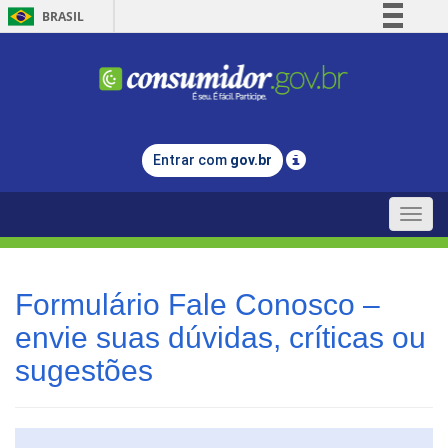
BRASIL
Simplifique!
Comunica BR
Participe
Acesso à informação
Entrar com
gov.br
Legislação
Canais
Toggle
naviga
Formulário Fale Conosco –
envie suas dúvidas, críticas ou
sugestões