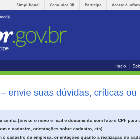
Simplifique!
Comunica BR
Participe
Acesso à infor
odapé
4
Início
Sob
– envie suas dúvidas, críticas ou
de senha (Enviar o novo e-mail e documento com foto e CPF para
om o cadastro, orientações sobre cadastro, etc)
 o cadastro da empresa, orientações quanto a realização do cada