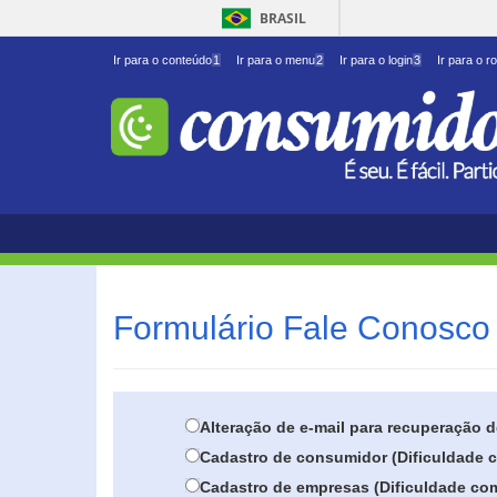
BRASIL
Ir para o conteúdo
1
Ir para o menu
2
Ir para o login
3
Ir para o r
Formulário Fale Conosco 
Alteração de e-mail para recuperação 
Cadastro de consumidor (Dificuldade c
Cadastro de empresas (Dificuldade com