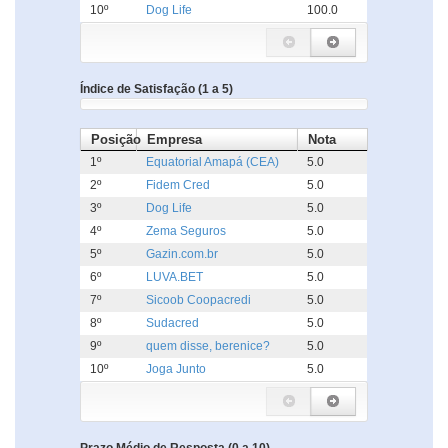
10º
Dog Life
100.0
Índice de Satisfação (1 a 5)
Posição
Empresa
Nota
1º
Equatorial Amapá (CEA)
5.0
2º
Fidem Cred
5.0
3º
Dog Life
5.0
4º
Zema Seguros
5.0
5º
Gazin.com.br
5.0
6º
LUVA.BET
5.0
7º
Sicoob Coopacredi
5.0
8º
Sudacred
5.0
9º
quem disse, berenice?
5.0
10º
Joga Junto
5.0