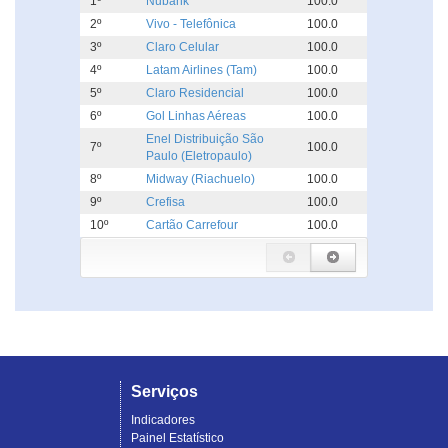
1º
Nubank
100.0
2º
Vivo - Telefônica
100.0
3º
Claro Celular
100.0
4º
Latam Airlines (Tam)
100.0
5º
Claro Residencial
100.0
6º
Gol Linhas Aéreas
100.0
Enel Distribuição São
7º
100.0
Paulo (Eletropaulo)
8º
Midway (Riachuelo)
100.0
9º
Crefisa
100.0
10º
Cartão Carrefour
100.0
Serviços
Indicadores
Painel Estatístico