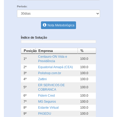
Período:
Nota Metodológica
Índice de Solução
Posição
Empresa
%
Centauro-ON Vida e
1º
100.0
Previdência
2º
Equatorial Amapá (CEA)
100.0
3º
Polishop.com.br
100.0
4º
Zattini
100.0
ER SERVICOS DE
5º
100.0
COBRANCA
6º
Fidem Cred
100.0
7º
MG Seguros
100.0
8º
Estante Virtual
100.0
9º
PAGEDU
100.0