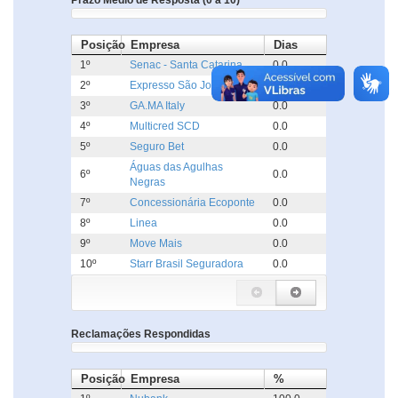
Prazo Médio de Resposta (0 a 10)
Posição
Empresa
Dias
1º
Senac - Santa Catarina
0.0
2º
Expresso São José
0.0
3º
GA.MA Italy
0.0
4º
Multicred SCD
0.0
5º
Seguro Bet
0.0
Águas das Agulhas
6º
0.0
Negras
7º
Concessionária Ecoponte
0.0
8º
Linea
0.0
9º
Move Mais
0.0
10º
Starr Brasil Seguradora
0.0
Reclamações Respondidas
Posição
Empresa
%