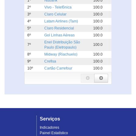
1º
Nubank
100.0
2º
Vivo - Telefônica
100.0
3º
Claro Celular
100.0
4º
Latam Airlines (Tam)
100.0
5º
Claro Residencial
100.0
6º
Gol Linhas Aéreas
100.0
Enel Distribuição São
7º
100.0
Paulo (Eletropaulo)
8º
Midway (Riachuelo)
100.0
9º
Crefisa
100.0
10º
Cartão Carrefour
100.0
Serviços
Indicadores
Painel Estatístico