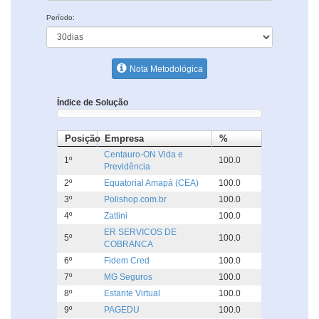
Período:
Nota Metodológica
Índice de Solução
Posição
Empresa
%
Centauro-ON Vida e
1º
100.0
Previdência
2º
Equatorial Amapá (CEA)
100.0
3º
Polishop.com.br
100.0
4º
Zattini
100.0
ER SERVICOS DE
5º
100.0
COBRANCA
6º
Fidem Cred
100.0
7º
MG Seguros
100.0
8º
Estante Virtual
100.0
9º
PAGEDU
100.0