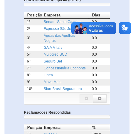
Prazo Médio de Resposta (0 a 10)
Posição
Empresa
Dias
1º
Senac - Santa Catarina
0.0
2º
Expresso São José
0.0
Águas das Agulhas
3º
0.0
Negras
4º
GA.MA Italy
0.0
5º
Multicred SCD
0.0
6º
Seguro Bet
0.0
7º
Concessionária Ecoponte
0.0
8º
Linea
0.0
9º
Move Mais
0.0
10º
Starr Brasil Seguradora
0.0
Reclamações Respondidas
Posição
Empresa
%