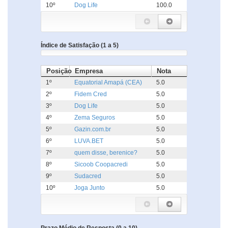
10º
Dog Life
100.0
Índice de Satisfação (1 a 5)
Posição
Empresa
Nota
1º
Equatorial Amapá (CEA)
5.0
2º
Fidem Cred
5.0
3º
Dog Life
5.0
4º
Zema Seguros
5.0
5º
Gazin.com.br
5.0
6º
LUVA.BET
5.0
7º
quem disse, berenice?
5.0
8º
Sicoob Coopacredi
5.0
9º
Sudacred
5.0
10º
Joga Junto
5.0