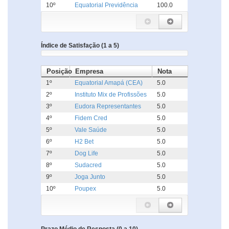
10º
Equatorial Previdência
100.0
Índice de Satisfação (1 a 5)
Posição
Empresa
Nota
1º
Equatorial Amapá (CEA)
5.0
2º
Instituto Mix de Profissões
5.0
3º
Eudora Representantes
5.0
4º
Fidem Cred
5.0
5º
Vale Saúde
5.0
6º
H2 Bet
5.0
7º
Dog Life
5.0
8º
Sudacred
5.0
9º
Joga Junto
5.0
10º
Poupex
5.0