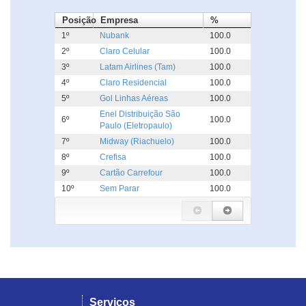
Posição
Empresa
%
1º
Nubank
100.0
2º
Claro Celular
100.0
3º
Latam Airlines (Tam)
100.0
4º
Claro Residencial
100.0
5º
Gol Linhas Aéreas
100.0
Enel Distribuição São
6º
100.0
Paulo (Eletropaulo)
7º
Midway (Riachuelo)
100.0
8º
Crefisa
100.0
9º
Cartão Carrefour
100.0
10º
Sem Parar
100.0
Serviços