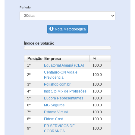
Período:
Nota Metodológica
Índice de Solução
Posição
Empresa
%
1º
Equatorial Amapá (CEA)
100.0
Centauro-ON Vida e
2º
100.0
Previdência
3º
Polishop.com.br
100.0
4º
Instituto Mix de Profissões
100.0
5º
Eudora Representantes
100.0
6º
MG Seguros
100.0
7º
Estante Virtual
100.0
8º
Fidem Cred
100.0
ER SERVICOS DE
9º
100.0
COBRANCA