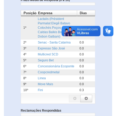
Prazo Médio de Resposta (0 a 10)
Posição
Empresa
Dias
Lactalis (Président
Parmalat Elegê Batavo
1º
Cotochés Poços de
0.0
Caldas Balkis Boa Nata
Dobon Galbani)
2º
Senac - Santa Catarina
0.0
3º
Expresso São José
0.0
4º
Multicred SCD
0.0
5º
Seguro Bet
0.0
6º
Concessionária Ecoponte
0.0
7º
Coopcredmetal
0.0
8º
Linea
0.0
9º
Move Mais
0.0
10º
Fini
0.3
Reclamações Respondidas