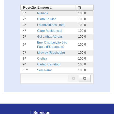
Posição
Empresa
%
1º
Nubank
100.0
2º
Claro Celular
100.0
3º
Latam Airlines (Tam)
100.0
4º
Claro Residencial
100.0
5º
Gol Linhas Aéreas
100.0
Enel Distribuição São
6º
100.0
Paulo (Eletropaulo)
7º
Midway (Riachuelo)
100.0
8º
Crefisa
100.0
9º
Cartão Carrefour
100.0
10º
Sem Parar
100.0
Serviços