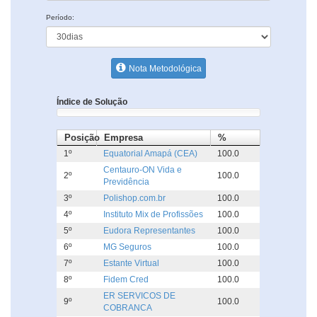
Período:
Nota Metodológica
Índice de Solução
Posição
Empresa
%
1º
Equatorial Amapá (CEA)
100.0
Centauro-ON Vida e
2º
100.0
Previdência
3º
Polishop.com.br
100.0
4º
Instituto Mix de Profissões
100.0
5º
Eudora Representantes
100.0
6º
MG Seguros
100.0
7º
Estante Virtual
100.0
8º
Fidem Cred
100.0
ER SERVICOS DE
9º
100.0
COBRANCA