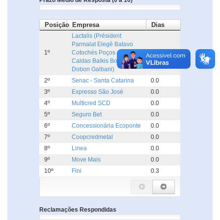
Prazo Médio de Resposta (0 a 10)
Posição
Empresa
Dias
Lactalis (Président
Parmalat Elegê Batavo
1º
Cotochés Poços de
0.0
Caldas Balkis Boa Nata
Dobon Galbani)
2º
Senac - Santa Catarina
0.0
3º
Expresso São José
0.0
4º
Multicred SCD
0.0
5º
Seguro Bet
0.0
6º
Concessionária Ecoponte
0.0
7º
Coopcredmetal
0.0
8º
Linea
0.0
9º
Move Mais
0.0
10º
Fini
0.3
Reclamações Respondidas