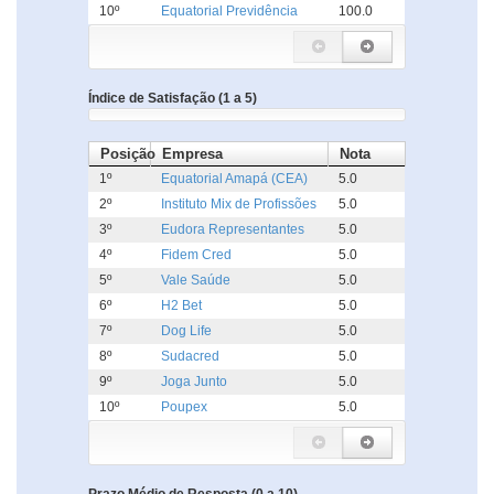
10º
Equatorial Previdência
100.0
Índice de Satisfação (1 a 5)
Posição
Empresa
Nota
1º
Equatorial Amapá (CEA)
5.0
2º
Instituto Mix de Profissões
5.0
3º
Eudora Representantes
5.0
4º
Fidem Cred
5.0
5º
Vale Saúde
5.0
6º
H2 Bet
5.0
7º
Dog Life
5.0
8º
Sudacred
5.0
9º
Joga Junto
5.0
10º
Poupex
5.0