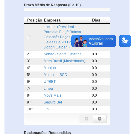
Prazo Médio de Resposta (0 a 10)
Posição
Empresa
Dias
Lactalis (Président
Parmalat Elegê Batavo
1º
Cotochés Poços de
0.0
Caldas Balkis Boa Nata
Dobon Galbani)
2º
Senac - Santa Catarina
0.0
3º
Mars Brasil (Masterfoods)
0.0
4º
Monjuá
0.0
5º
Multicred SCD
0.0
6º
UPBET
0.0
7º
Linea
0.0
8º
Move Mais
0.0
9º
Seguro Bet
0.0
10º
Fini
0.3
Reclamações Respondidas