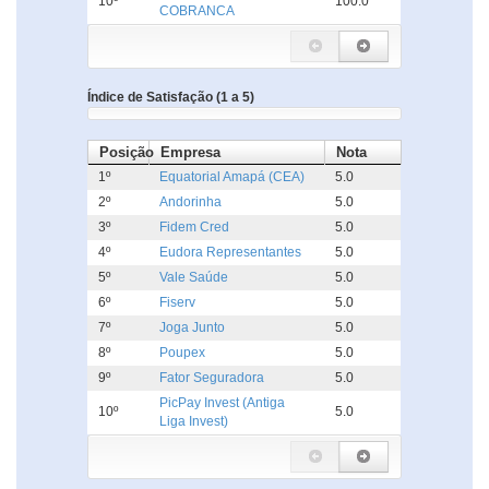
10º
100.0
COBRANCA
Índice de Satisfação (1 a 5)
Posição
Empresa
Nota
1º
Equatorial Amapá (CEA)
5.0
2º
Andorinha
5.0
3º
Fidem Cred
5.0
4º
Eudora Representantes
5.0
5º
Vale Saúde
5.0
6º
Fiserv
5.0
7º
Joga Junto
5.0
8º
Poupex
5.0
9º
Fator Seguradora
5.0
PicPay Invest (Antiga
10º
5.0
Liga Invest)