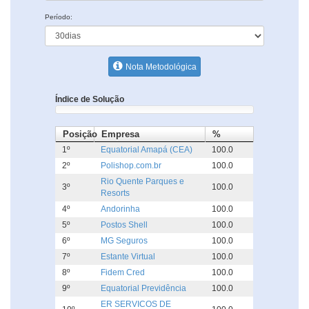
Período:
Nota Metodológica
Índice de Solução
Posição
Empresa
%
1º
Equatorial Amapá (CEA)
100.0
2º
Polishop.com.br
100.0
Rio Quente Parques e
3º
100.0
Resorts
4º
Andorinha
100.0
5º
Postos Shell
100.0
6º
MG Seguros
100.0
7º
Estante Virtual
100.0
8º
Fidem Cred
100.0
9º
Equatorial Previdência
100.0
ER SERVICOS DE