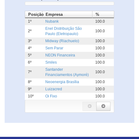
Posição
Empresa
%
1º
Nubank
100.0
Enel Distribuição São
2º
100.0
Paulo (Eletropaulo)
3º
Midway (Riachuelo)
100.0
4º
Sem Parar
100.0
5º
NEON Financeira
100.0
6º
Smiles
100.0
Santander
7º
100.0
Financiamentos (Aymoré)
8º
Neoenergia Brasília
100.0
9º
Luizacred
100.0
10º
Oi Fixo
100.0