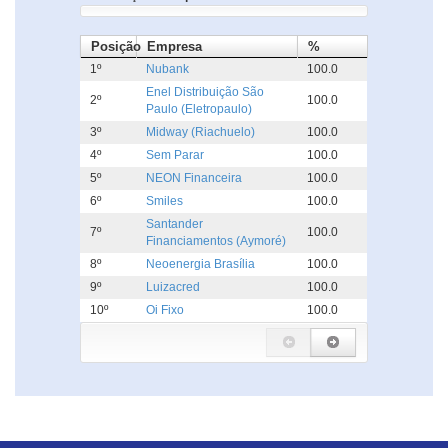
Posição
Empresa
%
1º
Nubank
100.0
Enel Distribuição São
2º
100.0
Paulo (Eletropaulo)
3º
Midway (Riachuelo)
100.0
4º
Sem Parar
100.0
5º
NEON Financeira
100.0
6º
Smiles
100.0
Santander
7º
100.0
Financiamentos (Aymoré)
8º
Neoenergia Brasília
100.0
9º
Luizacred
100.0
10º
Oi Fixo
100.0