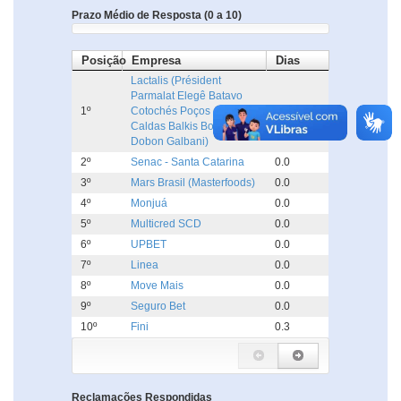
Prazo Médio de Resposta (0 a 10)
Posição
Empresa
Dias
Lactalis (Président
Parmalat Elegê Batavo
1º
Cotochés Poços de
0.0
Caldas Balkis Boa Nata
Dobon Galbani)
2º
Senac - Santa Catarina
0.0
3º
Mars Brasil (Masterfoods)
0.0
4º
Monjuá
0.0
5º
Multicred SCD
0.0
6º
UPBET
0.0
7º
Linea
0.0
8º
Move Mais
0.0
9º
Seguro Bet
0.0
10º
Fini
0.3
Reclamações Respondidas