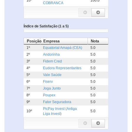
10º
100.0
COBRANCA
Índice de Satisfação (1 a 5)
Posição
Empresa
Nota
1º
Equatorial Amapá (CEA)
5.0
2º
Andorinha
5.0
3º
Fidem Cred
5.0
4º
Eudora Representantes
5.0
5º
Vale Saúde
5.0
6º
Fiserv
5.0
7º
Joga Junto
5.0
8º
Poupex
5.0
9º
Fator Seguradora
5.0
PicPay Invest (Antiga
10º
5.0
Liga Invest)