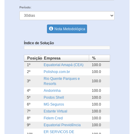
Período:
Nota Metodológica
Índice de Solução
Posição
Empresa
%
1º
Equatorial Amapá (CEA)
100.0
2º
Polishop.com.br
100.0
Rio Quente Parques e
3º
100.0
Resorts
4º
Andorinha
100.0
5º
Postos Shell
100.0
6º
MG Seguros
100.0
7º
Estante Virtual
100.0
8º
Fidem Cred
100.0
9º
Equatorial Previdência
100.0
ER SERVICOS DE