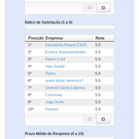
Índice de Satisfação (1 a 5)
Posição
Empresa
Nota
1º
Equatorial Amapá (CEA)
5.0
2º
Eudora Representantes
5.0
3º
Fidem Cred
5.0
4º
Vale Saúde
5.0
5º
Fiserv
5.0
6º
quem disse, berenice?
5.0
7º
Unimed Santa Catarina
5.0
8º
Colormaq
5.0
9º
Joga Junto
5.0
10º
Poupex
5.0
Prazo Médio de Resposta (0 a 10)