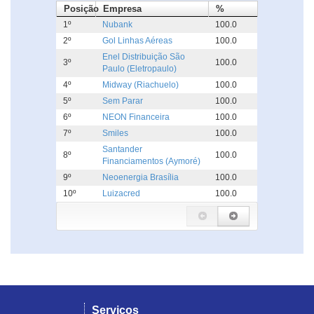
Posição
Empresa
%
1º
Nubank
100.0
2º
Gol Linhas Aéreas
100.0
Enel Distribuição São
3º
100.0
Paulo (Eletropaulo)
4º
Midway (Riachuelo)
100.0
5º
Sem Parar
100.0
6º
NEON Financeira
100.0
7º
Smiles
100.0
Santander
8º
100.0
Financiamentos (Aymoré)
9º
Neoenergia Brasília
100.0
10º
Luizacred
100.0
Serviços