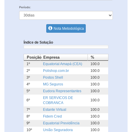
Período:
Nota Metodológica
Índice de Solução
Posição
Empresa
%
1º
Equatorial Amapá (CEA)
100.0
2º
Polishop.com.br
100.0
3º
Postos Shell
100.0
4º
MG Seguros
100.0
5º
Eudora Representantes
100.0
ER SERVICOS DE
6º
100.0
COBRANCA
7º
Estante Virtual
100.0
8º
Fidem Cred
100.0
9º
Equatorial Previdência
100.0
10º
União Seguradora
100.0