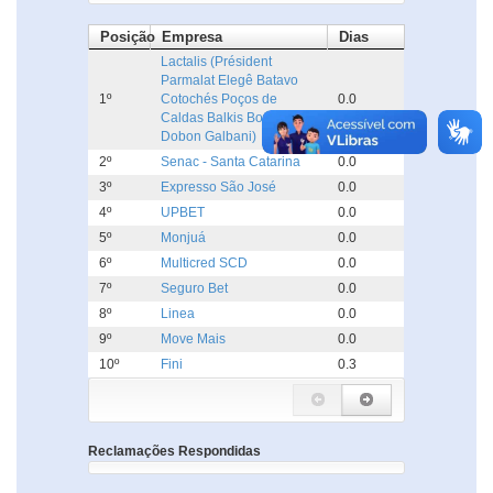
Posição
Empresa
Dias
Lactalis (Président
Parmalat Elegê Batavo
1º
Cotochés Poços de
0.0
Caldas Balkis Boa Nata
Dobon Galbani)
2º
Senac - Santa Catarina
0.0
3º
Expresso São José
0.0
4º
UPBET
0.0
5º
Monjuá
0.0
6º
Multicred SCD
0.0
7º
Seguro Bet
0.0
8º
Linea
0.0
9º
Move Mais
0.0
10º
Fini
0.3
Reclamações Respondidas