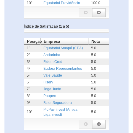
10º
Equatorial Previdência
100.0
Índice de Satisfação (1 a 5)
Posição
Empresa
Nota
1º
Equatorial Amapá (CEA)
5.0
2º
Andorinha
5.0
3º
Fidem Cred
5.0
4º
Eudora Representantes
5.0
5º
Vale Saúde
5.0
6º
Fiserv
5.0
7º
Joga Junto
5.0
8º
Poupex
5.0
9º
Fator Seguradora
5.0
PicPay Invest (Antiga
10º
5.0
Liga Invest)