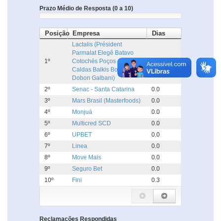
Prazo Médio de Resposta (0 a 10)
Posição
Empresa
Dias
Lactalis (Président
Parmalat Elegê Batavo
1º
Cotochés Poços de
0.0
Caldas Balkis Boa Nata
Dobon Galbani)
2º
Senac - Santa Catarina
0.0
3º
Mars Brasil (Masterfoods)
0.0
4º
Monjuá
0.0
5º
Multicred SCD
0.0
6º
UPBET
0.0
7º
Linea
0.0
8º
Move Mais
0.0
9º
Seguro Bet
0.0
10º
Fini
0.3
Reclamações Respondidas