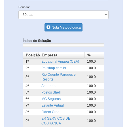
Período:
Nota Metodológica
Índice de Solução
Posição
Empresa
%
1º
Equatorial Amapá (CEA)
100.0
2º
Polishop.com.br
100.0
Rio Quente Parques e
3º
100.0
Resorts
4º
Andorinha
100.0
5º
Postos Shell
100.0
6º
MG Seguros
100.0
7º
Estante Virtual
100.0
8º
Fidem Cred
100.0
ER SERVICOS DE
9º
100.0
COBRANCA