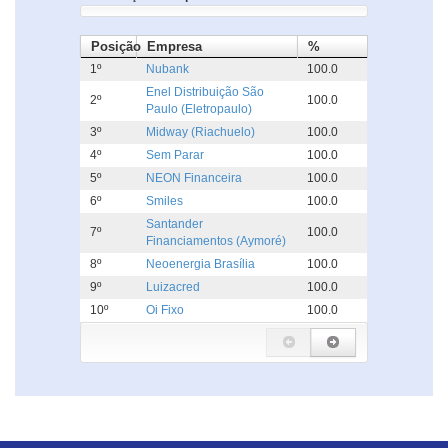
Posição
Empresa
%
1º
Nubank
100.0
Enel Distribuição São
2º
100.0
Paulo (Eletropaulo)
3º
Midway (Riachuelo)
100.0
4º
Sem Parar
100.0
5º
NEON Financeira
100.0
6º
Smiles
100.0
Santander
7º
100.0
Financiamentos (Aymoré)
8º
Neoenergia Brasília
100.0
9º
Luizacred
100.0
10º
Oi Fixo
100.0