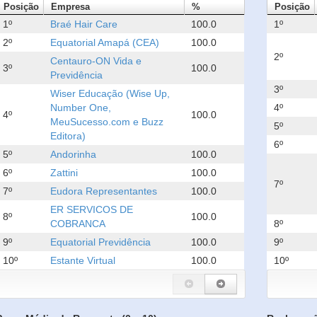
Posição
Empresa
%
Posição
1º
Braé Hair Care
100.0
1º
2º
Equatorial Amapá (CEA)
100.0
2º
Centauro-ON Vida e
3º
100.0
Previdência
3º
Wiser Educação (Wise Up,
Number One,
4º
4º
100.0
MeuSucesso.com e Buzz
5º
Editora)
6º
5º
Andorinha
100.0
6º
Zattini
100.0
7º
7º
Eudora Representantes
100.0
ER SERVICOS DE
8º
100.0
COBRANCA
8º
9º
Equatorial Previdência
100.0
9º
10º
Estante Virtual
100.0
10º