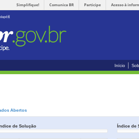
Simplifique!
Comunica BR
Participe
Acesso à infor
odapé
4
Início
Sob
ados Abertos
Índice de Solução
Índice de 