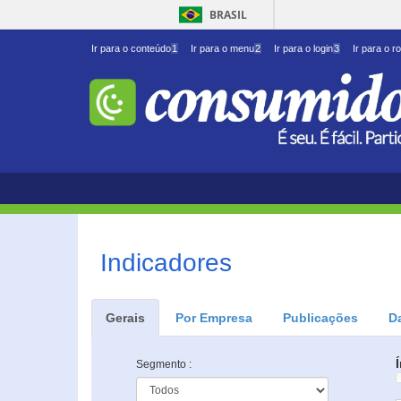
BRASIL
Ir para o conteúdo
1
Ir para o menu
2
Ir para o login
3
Ir para o r
Indicadores
Gerais
Por Empresa
Publicações
D
Segmento :