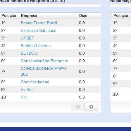
Prazo Médio de Resposta (0 a 10)
Reclamaç
Posição
Empresa
Dias
Posição
1º
Banco Traton Brasil
0.0
1º
2º
Expresso São José
0.0
2º
3º
UPBET
0.0
3º
4º
Betânia Lácteos
0.0
4º
5º
BETBOO
0.0
5º
6º
Concessionária Ecoponte
0.0
6º
CONCESSIONARIA WAY
7º
7º
0.0
262
8º
8º
Coopcredmetal
0.0
9º
9º
ViaSul
0.0
10º
10º
Fini
0.3