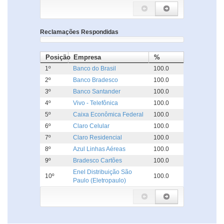
Reclamações Respondidas
Posição
Empresa
%
1º
Banco do Brasil
100.0
2º
Banco Bradesco
100.0
3º
Banco Santander
100.0
4º
Vivo - Telefônica
100.0
5º
Caixa Econômica Federal
100.0
6º
Claro Celular
100.0
7º
Claro Residencial
100.0
8º
Azul Linhas Aéreas
100.0
9º
Bradesco Cartões
100.0
Enel Distribuição São
10º
100.0
Paulo (Eletropaulo)