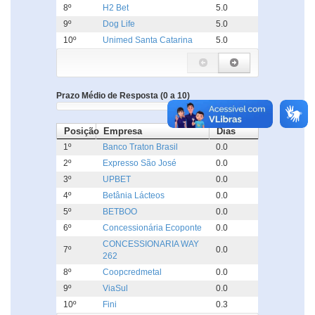
8º
H2 Bet
5.0
9º
Dog Life
5.0
10º
Unimed Santa Catarina
5.0
Prazo Médio de Resposta (0 a 10)
Posição
Empresa
Dias
1º
Banco Traton Brasil
0.0
2º
Expresso São José
0.0
3º
UPBET
0.0
4º
Betânia Lácteos
0.0
5º
BETBOO
0.0
6º
Concessionária Ecoponte
0.0
CONCESSIONARIA WAY
7º
0.0
262
8º
Coopcredmetal
0.0
9º
ViaSul
0.0
10º
Fini
0.3