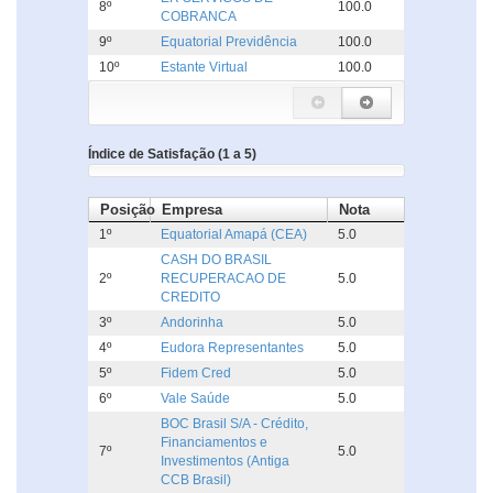
8º
100.0
COBRANCA
9º
Equatorial Previdência
100.0
10º
Estante Virtual
100.0
Índice de Satisfação (1 a 5)
Posição
Empresa
Nota
1º
Equatorial Amapá (CEA)
5.0
CASH DO BRASIL
2º
RECUPERACAO DE
5.0
CREDITO
3º
Andorinha
5.0
4º
Eudora Representantes
5.0
5º
Fidem Cred
5.0
6º
Vale Saúde
5.0
BOC Brasil S/A - Crédito,
Financiamentos e
7º
5.0
Investimentos (Antiga
CCB Brasil)