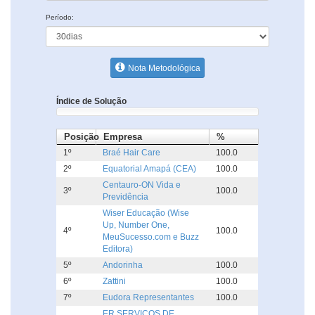
Período:
Nota Metodológica
Índice de Solução
Posição
Empresa
%
1º
Braé Hair Care
100.0
2º
Equatorial Amapá (CEA)
100.0
Centauro-ON Vida e
3º
100.0
Previdência
Wiser Educação (Wise
Up, Number One,
4º
100.0
MeuSucesso.com e Buzz
Editora)
5º
Andorinha
100.0
6º
Zattini
100.0
7º
Eudora Representantes
100.0
ER SERVICOS DE