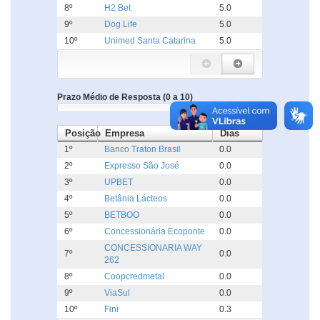
8º
H2 Bet
5.0
9º
Dog Life
5.0
10º
Unimed Santa Catarina
5.0
Prazo Médio de Resposta (0 a 10)
Posição
Empresa
Dias
1º
Banco Traton Brasil
0.0
2º
Expresso São José
0.0
3º
UPBET
0.0
4º
Betânia Lácteos
0.0
5º
BETBOO
0.0
6º
Concessionária Ecoponte
0.0
CONCESSIONARIA WAY
7º
0.0
262
8º
Coopcredmetal
0.0
9º
ViaSul
0.0
10º
Fini
0.3