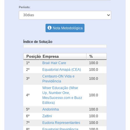
Período:
Nota Metodológica
Índice de Solução
Posição
Empresa
%
1º
Braé Hair Care
100.0
2º
Equatorial Amapá (CEA)
100.0
Centauro-ON Vida e
3º
100.0
Previdência
Wiser Educação (Wise
Up, Number One,
4º
100.0
MeuSucesso.com e Buzz
Editora)
5º
Andorinha
100.0
6º
Zattini
100.0
7º
Eudora Representantes
100.0
8º
Equatorial Previdência
100.0