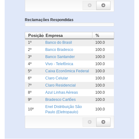
Reclamações Respondidas
Posição
Empresa
%
1º
Banco do Brasil
100.0
2º
Banco Bradesco
100.0
3º
Banco Santander
100.0
4º
Vivo - Telefônica
100.0
5º
Caixa Econômica Federal
100.0
6º
Claro Celular
100.0
7º
Claro Residencial
100.0
8º
Azul Linhas Aéreas
100.0
9º
Bradesco Cartões
100.0
Enel Distribuição São
10º
100.0
Paulo (Eletropaulo)