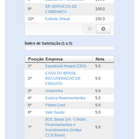
ER SERVICOS DE
9º
100.0
COBRANCA
10º
Estante Virtual
100.0
Índice de Satisfação (1 a 5)
Posição
Empresa
Nota
1º
Equatorial Amapá (CEA)
5.0
CASH DO BRASIL
2º
RECUPERACAO DE
5.0
CREDITO
3º
Andorinha
5.0
4º
Eudora Representantes
5.0
5º
Fidem Cred
5.0
6º
Vale Saúde
5.0
BOC Brasil S/A - Crédito,
Financiamentos e
7º
5.0
Investimentos (Antiga
CCB Brasil)