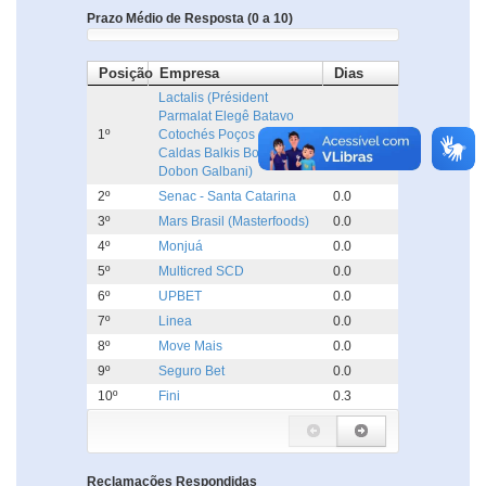
Prazo Médio de Resposta (0 a 10)
Posição
Empresa
Dias
Lactalis (Président
Parmalat Elegê Batavo
1º
Cotochés Poços de
0.0
Caldas Balkis Boa Nata
Dobon Galbani)
2º
Senac - Santa Catarina
0.0
3º
Mars Brasil (Masterfoods)
0.0
4º
Monjuá
0.0
5º
Multicred SCD
0.0
6º
UPBET
0.0
7º
Linea
0.0
8º
Move Mais
0.0
9º
Seguro Bet
0.0
10º
Fini
0.3
Reclamações Respondidas