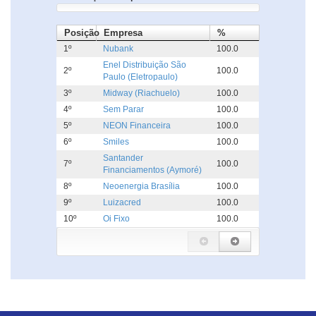
Posição
Empresa
%
1º
Nubank
100.0
Enel Distribuição São
2º
100.0
Paulo (Eletropaulo)
3º
Midway (Riachuelo)
100.0
4º
Sem Parar
100.0
5º
NEON Financeira
100.0
6º
Smiles
100.0
Santander
7º
100.0
Financiamentos (Aymoré)
8º
Neoenergia Brasília
100.0
9º
Luizacred
100.0
10º
Oi Fixo
100.0