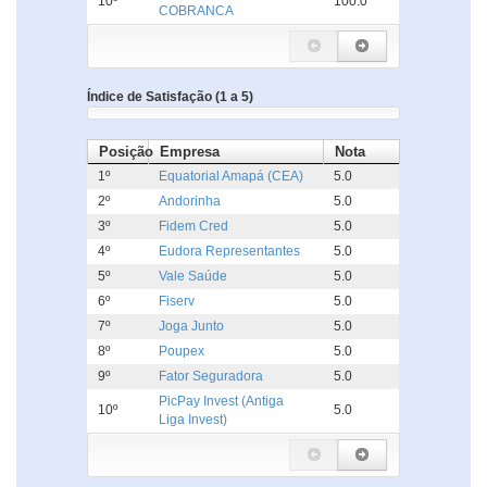
10º
100.0
COBRANCA
Índice de Satisfação (1 a 5)
Posição
Empresa
Nota
1º
Equatorial Amapá (CEA)
5.0
2º
Andorinha
5.0
3º
Fidem Cred
5.0
4º
Eudora Representantes
5.0
5º
Vale Saúde
5.0
6º
Fiserv
5.0
7º
Joga Junto
5.0
8º
Poupex
5.0
9º
Fator Seguradora
5.0
PicPay Invest (Antiga
10º
5.0
Liga Invest)