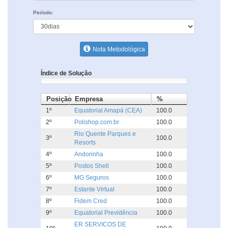
Período:
Nota Metodológica
Índice de Solução
Posição
Empresa
%
1º
Equatorial Amapá (CEA)
100.0
2º
Polishop.com.br
100.0
Rio Quente Parques e
3º
100.0
Resorts
4º
Andorinha
100.0
5º
Postos Shell
100.0
6º
MG Seguros
100.0
7º
Estante Virtual
100.0
8º
Fidem Cred
100.0
9º
Equatorial Previdência
100.0
ER SERVICOS DE