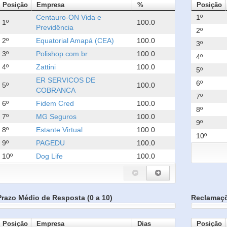
Posição
Empresa
%
Posição
Centauro-ON Vida e
1º
1º
100.0
Previdência
2º
2º
Equatorial Amapá (CEA)
100.0
3º
3º
Polishop.com.br
100.0
4º
4º
Zattini
100.0
5º
ER SERVICOS DE
6º
5º
100.0
COBRANCA
7º
6º
Fidem Cred
100.0
8º
7º
MG Seguros
100.0
9º
8º
Estante Virtual
100.0
10º
9º
PAGEDU
100.0
10º
Dog Life
100.0
Prazo Médio de Resposta (0 a 10)
Reclamaç
Posição
Empresa
Dias
Posição