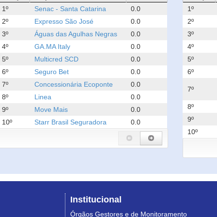
1º
Senac - Santa Catarina
0.0
1º
2º
Expresso São José
0.0
2º
3º
Águas das Agulhas Negras
0.0
3º
4º
GA.MA Italy
0.0
4º
5º
Multicred SCD
0.0
5º
6º
Seguro Bet
0.0
6º
7º
Concessionária Ecoponte
0.0
7º
8º
Linea
0.0
8º
9º
Move Mais
0.0
9º
10º
Starr Brasil Seguradora
0.0
10º
Institucional
Órgãos Gestores e de Monitoramento