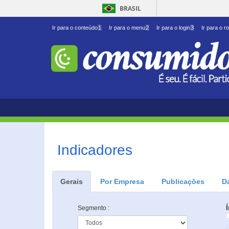
BRASIL
Ir para o conteúdo
1
Ir para o menu
2
Ir para o login
3
Ir para o r
Indicadores
Gerais
Por Empresa
Publicações
D
Segmento :