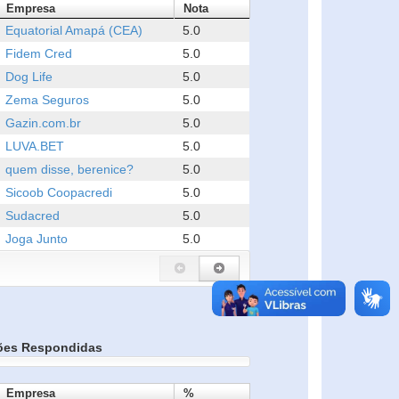
Empresa
Nota
Equatorial Amapá (CEA)
5.0
Fidem Cred
5.0
Dog Life
5.0
Zema Seguros
5.0
Gazin.com.br
5.0
LUVA.BET
5.0
quem disse, berenice?
5.0
Sicoob Coopacredi
5.0
Sudacred
5.0
Joga Junto
5.0
ões Respondidas
Empresa
%