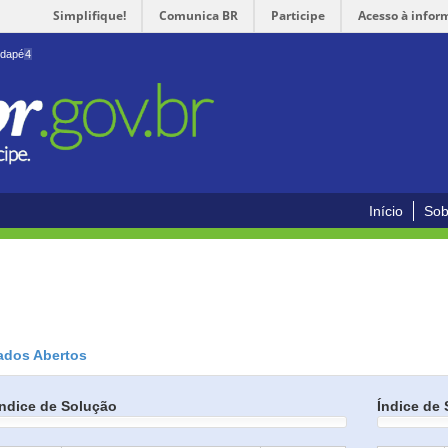
Simplifique!
Comunica BR
Participe
Acesso à infor
odapé
4
Início
Sob
ados Abertos
Índice de Solução
Índice de 