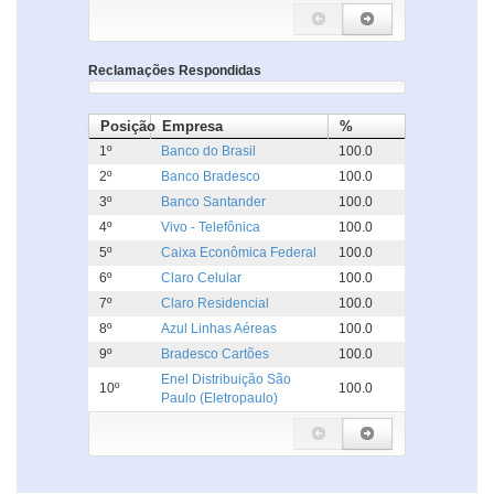
Reclamações Respondidas
Posição
Empresa
%
1º
Banco do Brasil
100.0
2º
Banco Bradesco
100.0
3º
Banco Santander
100.0
4º
Vivo - Telefônica
100.0
5º
Caixa Econômica Federal
100.0
6º
Claro Celular
100.0
7º
Claro Residencial
100.0
8º
Azul Linhas Aéreas
100.0
9º
Bradesco Cartões
100.0
Enel Distribuição São
10º
100.0
Paulo (Eletropaulo)