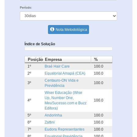
Período:
Nota Metodológica
Índice de Solução
Posição
Empresa
%
1º
Braé Hair Care
100.0
2º
Equatorial Amapá (CEA)
100.0
Centauro-ON Vida e
3º
100.0
Previdência
Wiser Educação (Wise
Up, Number One,
4º
100.0
MeuSucesso.com e Buzz
Editora)
5º
Andorinha
100.0
6º
Zattini
100.0
7º
Eudora Representantes
100.0
8º
Equatorial Previdência
100.0