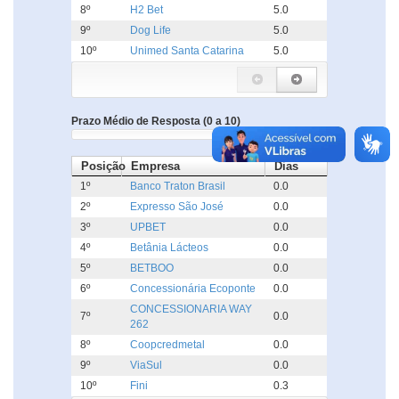
8º
H2 Bet
5.0
9º
Dog Life
5.0
10º
Unimed Santa Catarina
5.0
Prazo Médio de Resposta (0 a 10)
Posição
Empresa
Dias
1º
Banco Traton Brasil
0.0
2º
Expresso São José
0.0
3º
UPBET
0.0
4º
Betânia Lácteos
0.0
5º
BETBOO
0.0
6º
Concessionária Ecoponte
0.0
CONCESSIONARIA WAY
7º
0.0
262
8º
Coopcredmetal
0.0
9º
ViaSul
0.0
10º
Fini
0.3