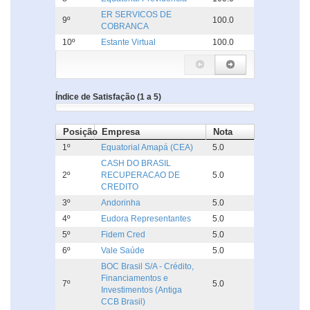
ER SERVICOS DE
9º
100.0
COBRANCA
10º
Estante Virtual
100.0
Índice de Satisfação (1 a 5)
Posição
Empresa
Nota
1º
Equatorial Amapá (CEA)
5.0
CASH DO BRASIL
2º
RECUPERACAO DE
5.0
CREDITO
3º
Andorinha
5.0
4º
Eudora Representantes
5.0
5º
Fidem Cred
5.0
6º
Vale Saúde
5.0
BOC Brasil S/A - Crédito,
Financiamentos e
7º
5.0
Investimentos (Antiga
CCB Brasil)