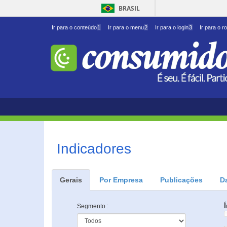
BRASIL
Ir para o conteúdo
1
Ir para o menu
2
Ir para o login
3
Ir para o r
Indicadores
Gerais
Por Empresa
Publicações
D
Segmento :