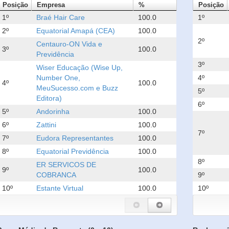
Posição
Empresa
%
Posição
1º
Braé Hair Care
100.0
1º
2º
Equatorial Amapá (CEA)
100.0
2º
Centauro-ON Vida e
3º
100.0
Previdência
3º
Wiser Educação (Wise Up,
Number One,
4º
4º
100.0
MeuSucesso.com e Buzz
5º
Editora)
6º
5º
Andorinha
100.0
6º
Zattini
100.0
7º
7º
Eudora Representantes
100.0
8º
Equatorial Previdência
100.0
8º
ER SERVICOS DE
9º
100.0
COBRANCA
9º
10º
Estante Virtual
100.0
10º