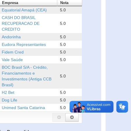
Empresa
Nota
Equatorial Amapá (CEA)
5.0
CASH DO BRASIL
RECUPERACAO DE
5.0
CREDITO
Andorinha
5.0
Eudora Representantes
5.0
Fidem Cred
5.0
Vale Saúde
5.0
BOC Brasil S/A - Crédito,
Financiamentos e
5.0
Investimentos (Antiga CCB
Brasil)
H2 Bet
5.0
Dog Life
5.0
Unimed Santa Catarina
5.0