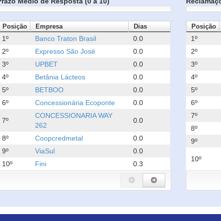
Prazo Médio de Resposta (0 a 10)
Reclamaç
Posição
Empresa
Dias
Posição
1º
Banco Traton Brasil
0.0
1º
2º
Expresso São José
0.0
2º
3º
UPBET
0.0
3º
4º
Betânia Lácteos
0.0
4º
5º
BETBOO
0.0
5º
6º
Concessionária Ecoponte
0.0
6º
CONCESSIONARIA WAY
7º
7º
0.0
262
8º
8º
Coopcredmetal
0.0
9º
9º
ViaSul
0.0
10º
10º
Fini
0.3