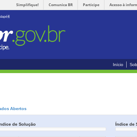
Simplifique!
Comunica BR
Participe
Acesso à infor
odapé
4
Início
Sob
ados Abertos
Índice de Solução
Índice de 