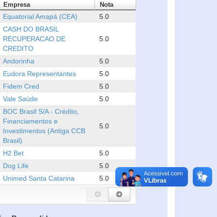
Empresa
Nota
Equatorial Amapá (CEA)
5.0
CASH DO BRASIL
RECUPERACAO DE
5.0
CREDITO
Andorinha
5.0
Eudora Representantes
5.0
Fidem Cred
5.0
Vale Saúde
5.0
BOC Brasil S/A - Crédito,
Financiamentos e
5.0
Investimentos (Antiga CCB
Brasil)
H2 Bet
5.0
Dog Life
5.0
Unimed Santa Catarina
5.0