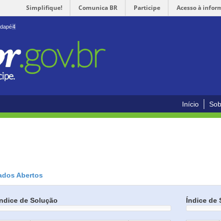
Simplifique!
Comunica BR
Participe
Acesso à infor
odapé
4
Início
Sob
ados Abertos
Índice de Solução
Índice de 