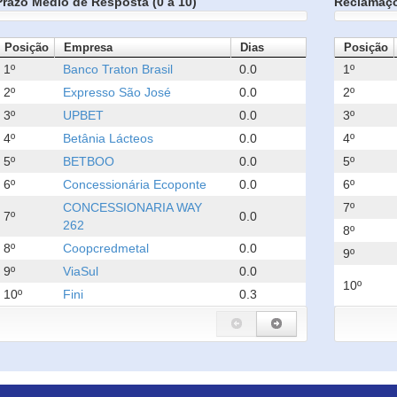
Prazo Médio de Resposta (0 a 10)
Reclamaç
Posição
Empresa
Dias
Posição
1º
Banco Traton Brasil
0.0
1º
2º
Expresso São José
0.0
2º
3º
UPBET
0.0
3º
4º
Betânia Lácteos
0.0
4º
5º
BETBOO
0.0
5º
6º
Concessionária Ecoponte
0.0
6º
CONCESSIONARIA WAY
7º
7º
0.0
262
8º
8º
Coopcredmetal
0.0
9º
9º
ViaSul
0.0
10º
10º
Fini
0.3