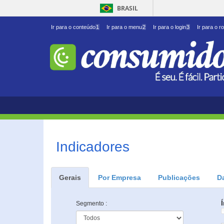
BRASIL
Ir para o conteúdo
1
Ir para o menu
2
Ir para o login
3
Ir para o r
Indicadores
Gerais
Por Empresa
Publicações
D
Segmento :