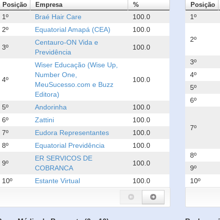
Posição
Empresa
%
Posição
1º
Braé Hair Care
100.0
1º
2º
Equatorial Amapá (CEA)
100.0
2º
Centauro-ON Vida e
3º
100.0
Previdência
3º
Wiser Educação (Wise Up,
Number One,
4º
4º
100.0
MeuSucesso.com e Buzz
5º
Editora)
6º
5º
Andorinha
100.0
6º
Zattini
100.0
7º
7º
Eudora Representantes
100.0
8º
Equatorial Previdência
100.0
8º
ER SERVICOS DE
9º
100.0
COBRANCA
9º
10º
Estante Virtual
100.0
10º