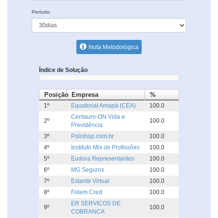
Período:
Nota Metodológica
Índice de Solução
Posição
Empresa
%
1º
Equatorial Amapá (CEA)
100.0
Centauro-ON Vida e
2º
100.0
Previdência
3º
Polishop.com.br
100.0
4º
Instituto Mix de Profissões
100.0
5º
Eudora Representantes
100.0
6º
MG Seguros
100.0
7º
Estante Virtual
100.0
8º
Fidem Cred
100.0
ER SERVICOS DE
9º
100.0
COBRANCA