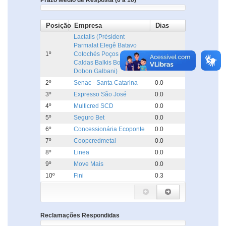
Prazo Médio de Resposta (0 a 10)
Posição
Empresa
Dias
Lactalis (Président
Parmalat Elegê Batavo
1º
Cotochés Poços de
0.0
Caldas Balkis Boa Nata
Dobon Galbani)
2º
Senac - Santa Catarina
0.0
3º
Expresso São José
0.0
4º
Multicred SCD
0.0
5º
Seguro Bet
0.0
6º
Concessionária Ecoponte
0.0
7º
Coopcredmetal
0.0
8º
Linea
0.0
9º
Move Mais
0.0
10º
Fini
0.3
Reclamações Respondidas