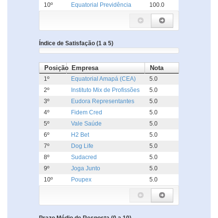
10º
Equatorial Previdência
100.0
Índice de Satisfação (1 a 5)
Posição
Empresa
Nota
1º
Equatorial Amapá (CEA)
5.0
2º
Instituto Mix de Profissões
5.0
3º
Eudora Representantes
5.0
4º
Fidem Cred
5.0
5º
Vale Saúde
5.0
6º
H2 Bet
5.0
7º
Dog Life
5.0
8º
Sudacred
5.0
9º
Joga Junto
5.0
10º
Poupex
5.0