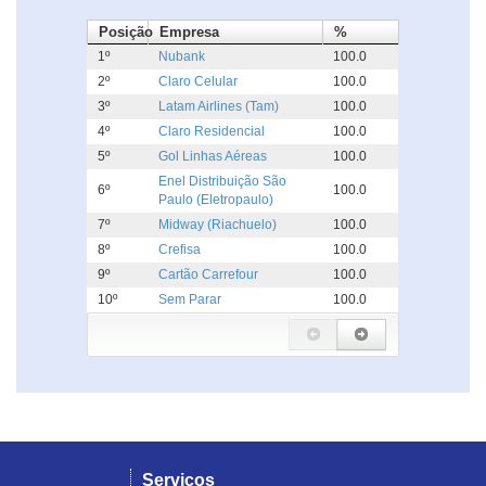
Posição
Empresa
%
1º
Nubank
100.0
2º
Claro Celular
100.0
3º
Latam Airlines (Tam)
100.0
4º
Claro Residencial
100.0
5º
Gol Linhas Aéreas
100.0
Enel Distribuição São
6º
100.0
Paulo (Eletropaulo)
7º
Midway (Riachuelo)
100.0
8º
Crefisa
100.0
9º
Cartão Carrefour
100.0
10º
Sem Parar
100.0
Serviços