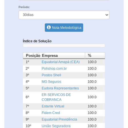
Período:
Nota Metodológica
Índice de Solução
Posição
Empresa
%
1º
Equatorial Amapá (CEA)
100.0
2º
Polishop.com.br
100.0
3º
Postos Shell
100.0
4º
MG Seguros
100.0
5º
Eudora Representantes
100.0
ER SERVICOS DE
6º
100.0
COBRANCA
7º
Estante Virtual
100.0
8º
Fidem Cred
100.0
9º
Equatorial Previdência
100.0
10º
União Seguradora
100.0