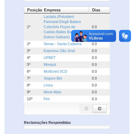
Posição
Empresa
Dias
Lactalis (Président
Parmalat Elegê Batavo
1º
Cotochés Poços de
0.0
Caldas Balkis Boa Nata
Dobon Galbani)
2º
Senac - Santa Catarina
0.0
3º
Expresso São José
0.0
4º
UPBET
0.0
5º
Monjuá
0.0
6º
Multicred SCD
0.0
7º
Seguro Bet
0.0
8º
Linea
0.0
9º
Move Mais
0.0
10º
Fini
0.3
Reclamações Respondidas