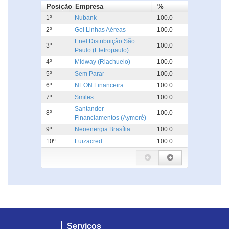
Posição
Empresa
%
1º
Nubank
100.0
2º
Gol Linhas Aéreas
100.0
Enel Distribuição São
3º
100.0
Paulo (Eletropaulo)
4º
Midway (Riachuelo)
100.0
5º
Sem Parar
100.0
6º
NEON Financeira
100.0
7º
Smiles
100.0
Santander
8º
100.0
Financiamentos (Aymoré)
9º
Neoenergia Brasília
100.0
10º
Luizacred
100.0
Serviços