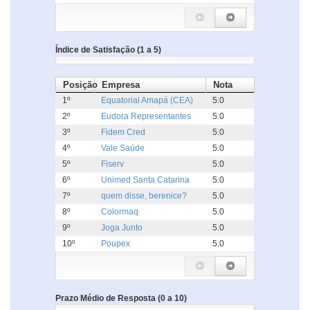
Índice de Satisfação (1 a 5)
Posição
Empresa
Nota
1º
Equatorial Amapá (CEA)
5.0
2º
Eudora Representantes
5.0
3º
Fidem Cred
5.0
4º
Vale Saúde
5.0
5º
Fiserv
5.0
6º
Unimed Santa Catarina
5.0
7º
quem disse, berenice?
5.0
8º
Colormaq
5.0
9º
Joga Junto
5.0
10º
Poupex
5.0
Prazo Médio de Resposta (0 a 10)