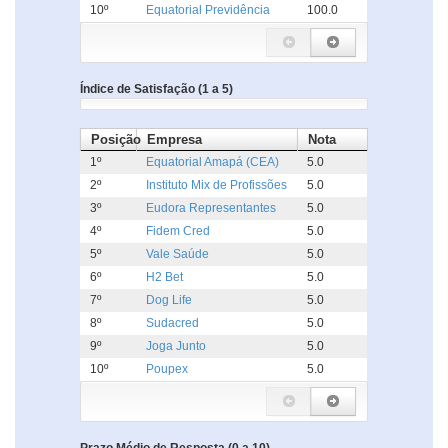
10º
Equatorial Previdência
100.0
Índice de Satisfação (1 a 5)
Posição
Empresa
Nota
1º
Equatorial Amapá (CEA)
5.0
2º
Instituto Mix de Profissões
5.0
3º
Eudora Representantes
5.0
4º
Fidem Cred
5.0
5º
Vale Saúde
5.0
6º
H2 Bet
5.0
7º
Dog Life
5.0
8º
Sudacred
5.0
9º
Joga Junto
5.0
10º
Poupex
5.0