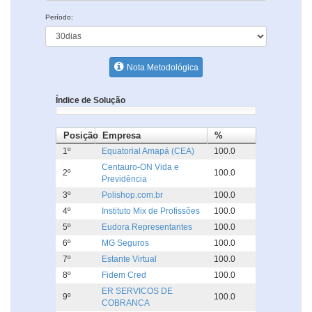
Período:
Nota Metodológica
Índice de Solução
Posição
Empresa
%
1º
Equatorial Amapá (CEA)
100.0
Centauro-ON Vida e
2º
100.0
Previdência
3º
Polishop.com.br
100.0
4º
Instituto Mix de Profissões
100.0
5º
Eudora Representantes
100.0
6º
MG Seguros
100.0
7º
Estante Virtual
100.0
8º
Fidem Cred
100.0
ER SERVICOS DE
9º
100.0
COBRANCA