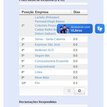
Prazo Médio de Resposta (0 a 10)
Posição
Empresa
Dias
Lactalis (Président
Parmalat Elegê Batavo
1º
Cotochés Poços de
0.0
Caldas Balkis Boa Nata
Dobon Galbani)
2º
Senac - Santa Catarina
0.0
3º
Expresso São José
0.0
4º
Multicred SCD
0.0
5º
Seguro Bet
0.0
6º
Concessionária Ecoponte
0.0
7º
Coopcredmetal
0.0
8º
Linea
0.0
9º
Move Mais
0.0
10º
Fini
0.3
Reclamações Respondidas