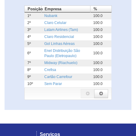
Posição
Empresa
%
1º
Nubank
100.0
2º
Claro Celular
100.0
3º
Latam Airlines (Tam)
100.0
4º
Claro Residencial
100.0
5º
Gol Linhas Aéreas
100.0
Enel Distribuição São
6º
100.0
Paulo (Eletropaulo)
7º
Midway (Riachuelo)
100.0
8º
Crefisa
100.0
9º
Cartão Carrefour
100.0
10º
Sem Parar
100.0
Serviços