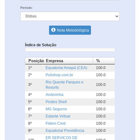
Período:
Nota Metodológica
Índice de Solução
Posição
Empresa
%
1º
Equatorial Amapá (CEA)
100.0
2º
Polishop.com.br
100.0
Rio Quente Parques e
3º
100.0
Resorts
4º
Andorinha
100.0
5º
Postos Shell
100.0
6º
MG Seguros
100.0
7º
Estante Virtual
100.0
8º
Fidem Cred
100.0
9º
Equatorial Previdência
100.0
ER SERVICOS DE