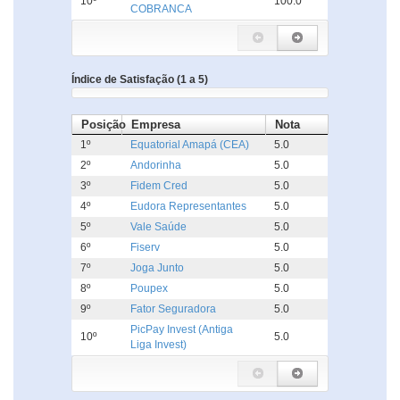
10º
100.0
COBRANCA
Índice de Satisfação (1 a 5)
Posição
Empresa
Nota
1º
Equatorial Amapá (CEA)
5.0
2º
Andorinha
5.0
3º
Fidem Cred
5.0
4º
Eudora Representantes
5.0
5º
Vale Saúde
5.0
6º
Fiserv
5.0
7º
Joga Junto
5.0
8º
Poupex
5.0
9º
Fator Seguradora
5.0
PicPay Invest (Antiga
10º
5.0
Liga Invest)