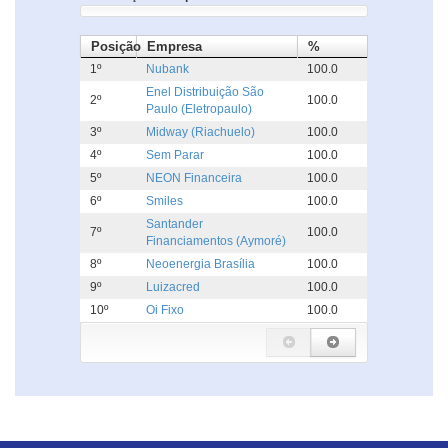
Posição
Empresa
%
1º
Nubank
100.0
Enel Distribuição São
2º
100.0
Paulo (Eletropaulo)
3º
Midway (Riachuelo)
100.0
4º
Sem Parar
100.0
5º
NEON Financeira
100.0
6º
Smiles
100.0
Santander
7º
100.0
Financiamentos (Aymoré)
8º
Neoenergia Brasília
100.0
9º
Luizacred
100.0
10º
Oi Fixo
100.0