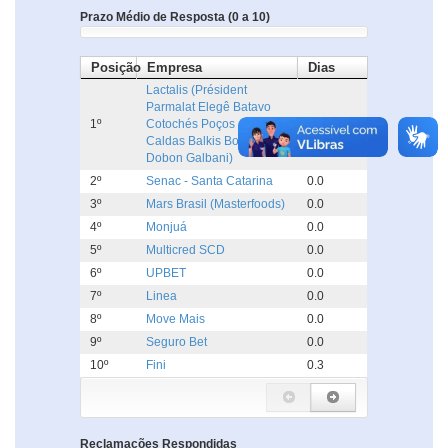
Prazo Médio de Resposta (0 a 10)
Posição
Empresa
Dias
Lactalis (Président
Parmalat Elegê Batavo
1º
Cotochés Poços de
0.0
Caldas Balkis Boa Nata
Dobon Galbani)
2º
Senac - Santa Catarina
0.0
3º
Mars Brasil (Masterfoods)
0.0
4º
Monjuá
0.0
5º
Multicred SCD
0.0
6º
UPBET
0.0
7º
Linea
0.0
8º
Move Mais
0.0
9º
Seguro Bet
0.0
10º
Fini
0.3
Reclamações Respondidas