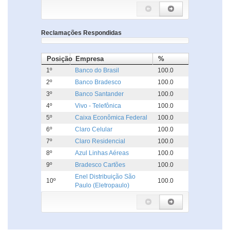
Reclamações Respondidas
Posição
Empresa
%
1º
Banco do Brasil
100.0
2º
Banco Bradesco
100.0
3º
Banco Santander
100.0
4º
Vivo - Telefônica
100.0
5º
Caixa Econômica Federal
100.0
6º
Claro Celular
100.0
7º
Claro Residencial
100.0
8º
Azul Linhas Aéreas
100.0
9º
Bradesco Cartões
100.0
Enel Distribuição São
10º
100.0
Paulo (Eletropaulo)