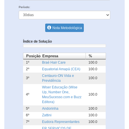
Período:
Nota Metodológica
Índice de Solução
Posição
Empresa
%
1º
Braé Hair Care
100.0
2º
Equatorial Amapá (CEA)
100.0
Centauro-ON Vida e
3º
100.0
Previdência
Wiser Educação (Wise
Up, Number One,
4º
100.0
MeuSucesso.com e Buzz
Editora)
5º
Andorinha
100.0
6º
Zattini
100.0
7º
Eudora Representantes
100.0
ER SERVICOS DE