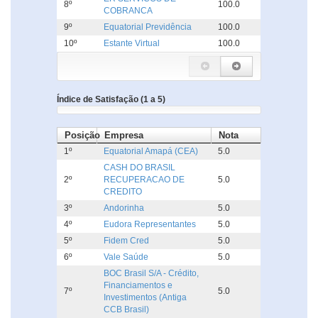
8º
100.0
COBRANCA
9º
Equatorial Previdência
100.0
10º
Estante Virtual
100.0
Índice de Satisfação (1 a 5)
Posição
Empresa
Nota
1º
Equatorial Amapá (CEA)
5.0
CASH DO BRASIL
2º
RECUPERACAO DE
5.0
CREDITO
3º
Andorinha
5.0
4º
Eudora Representantes
5.0
5º
Fidem Cred
5.0
6º
Vale Saúde
5.0
BOC Brasil S/A - Crédito,
Financiamentos e
7º
5.0
Investimentos (Antiga
CCB Brasil)