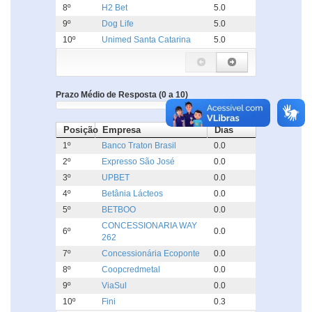
8º
H2 Bet
5.0
9º
Dog Life
5.0
10º
Unimed Santa Catarina
5.0
Prazo Médio de Resposta (0 a 10)
Posição
Empresa
Dias
1º
Banco Traton Brasil
0.0
2º
Expresso São José
0.0
3º
UPBET
0.0
4º
Betânia Lácteos
0.0
5º
BETBOO
0.0
CONCESSIONARIA WAY
6º
0.0
262
7º
Concessionária Ecoponte
0.0
8º
Coopcredmetal
0.0
9º
ViaSul
0.0
10º
Fini
0.3