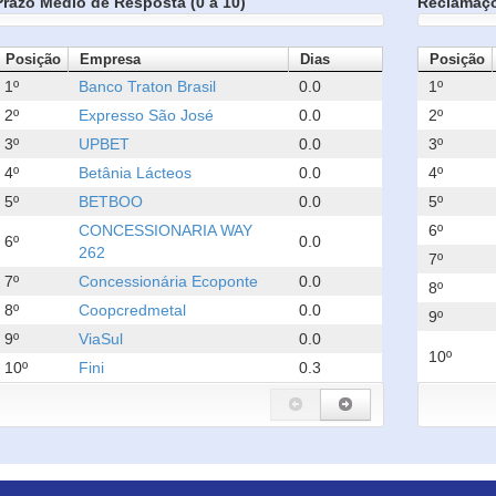
Prazo Médio de Resposta (0 a 10)
Reclamaç
Posição
Empresa
Dias
Posição
1º
Banco Traton Brasil
0.0
1º
2º
Expresso São José
0.0
2º
3º
UPBET
0.0
3º
4º
Betânia Lácteos
0.0
4º
5º
BETBOO
0.0
5º
CONCESSIONARIA WAY
6º
6º
0.0
262
7º
7º
Concessionária Ecoponte
0.0
8º
8º
Coopcredmetal
0.0
9º
9º
ViaSul
0.0
10º
10º
Fini
0.3