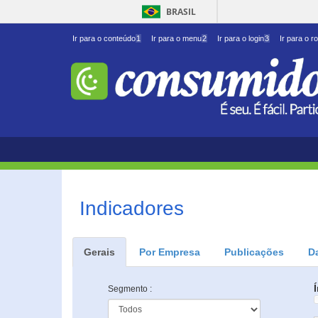
BRASIL
Ir para o conteúdo
1
Ir para o menu
2
Ir para o login
3
Ir para o r
Indicadores
Gerais
Por Empresa
Publicações
D
Segmento :