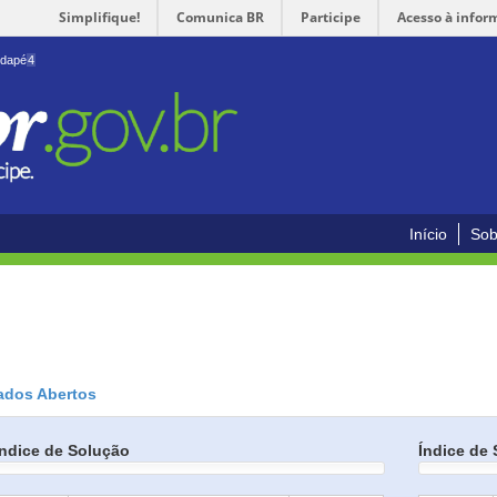
Simplifique!
Comunica BR
Participe
Acesso à infor
odapé
4
Início
Sob
ados Abertos
Índice de Solução
Índice de 