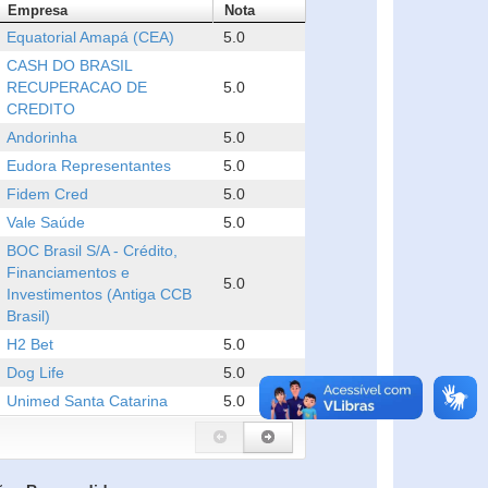
Empresa
Nota
Equatorial Amapá (CEA)
5.0
CASH DO BRASIL
RECUPERACAO DE
5.0
CREDITO
Andorinha
5.0
Eudora Representantes
5.0
Fidem Cred
5.0
Vale Saúde
5.0
BOC Brasil S/A - Crédito,
Financiamentos e
5.0
Investimentos (Antiga CCB
Brasil)
H2 Bet
5.0
Dog Life
5.0
Unimed Santa Catarina
5.0