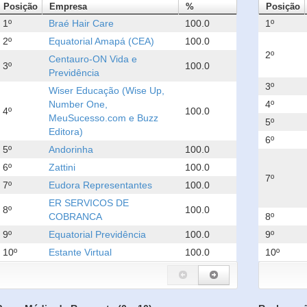
Posição
Empresa
%
Posição
1º
Braé Hair Care
100.0
1º
2º
Equatorial Amapá (CEA)
100.0
2º
Centauro-ON Vida e
3º
100.0
Previdência
3º
Wiser Educação (Wise Up,
Number One,
4º
4º
100.0
MeuSucesso.com e Buzz
5º
Editora)
6º
5º
Andorinha
100.0
6º
Zattini
100.0
7º
7º
Eudora Representantes
100.0
ER SERVICOS DE
8º
100.0
COBRANCA
8º
9º
Equatorial Previdência
100.0
9º
10º
Estante Virtual
100.0
10º