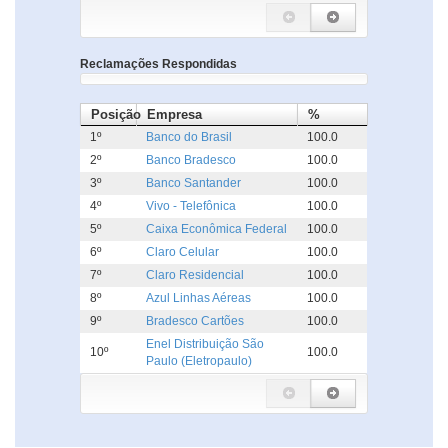
Reclamações Respondidas
Posição
Empresa
%
1º
Banco do Brasil
100.0
2º
Banco Bradesco
100.0
3º
Banco Santander
100.0
4º
Vivo - Telefônica
100.0
5º
Caixa Econômica Federal
100.0
6º
Claro Celular
100.0
7º
Claro Residencial
100.0
8º
Azul Linhas Aéreas
100.0
9º
Bradesco Cartões
100.0
Enel Distribuição São
10º
100.0
Paulo (Eletropaulo)