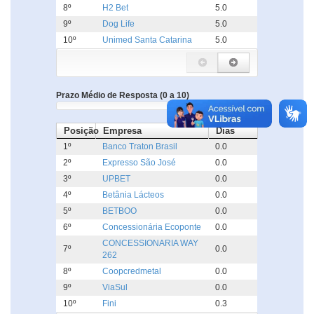
8º
H2 Bet
5.0
9º
Dog Life
5.0
10º
Unimed Santa Catarina
5.0
Prazo Médio de Resposta (0 a 10)
Posição
Empresa
Dias
1º
Banco Traton Brasil
0.0
2º
Expresso São José
0.0
3º
UPBET
0.0
4º
Betânia Lácteos
0.0
5º
BETBOO
0.0
6º
Concessionária Ecoponte
0.0
CONCESSIONARIA WAY
7º
0.0
262
8º
Coopcredmetal
0.0
9º
ViaSul
0.0
10º
Fini
0.3