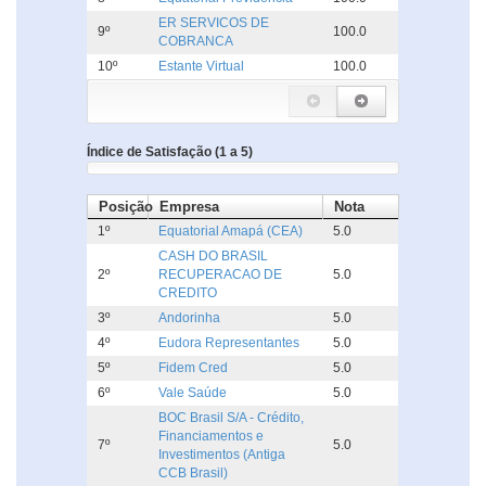
ER SERVICOS DE
9º
100.0
COBRANCA
10º
Estante Virtual
100.0
Índice de Satisfação (1 a 5)
Posição
Empresa
Nota
1º
Equatorial Amapá (CEA)
5.0
CASH DO BRASIL
2º
RECUPERACAO DE
5.0
CREDITO
3º
Andorinha
5.0
4º
Eudora Representantes
5.0
5º
Fidem Cred
5.0
6º
Vale Saúde
5.0
BOC Brasil S/A - Crédito,
Financiamentos e
7º
5.0
Investimentos (Antiga
CCB Brasil)