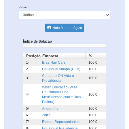
Período:
Nota Metodológica
Índice de Solução
Posição
Empresa
%
1º
Braé Hair Care
100.0
2º
Equatorial Amapá (CEA)
100.0
Centauro-ON Vida e
3º
100.0
Previdência
Wiser Educação (Wise
Up, Number One,
4º
100.0
MeuSucesso.com e Buzz
Editora)
5º
Andorinha
100.0
6º
Zattini
100.0
7º
Eudora Representantes
100.0
8º
Equatorial Previdência
100.0