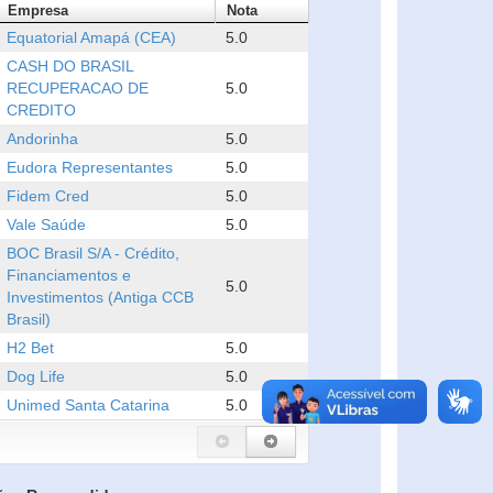
Empresa
Nota
Equatorial Amapá (CEA)
5.0
CASH DO BRASIL
RECUPERACAO DE
5.0
CREDITO
Andorinha
5.0
Eudora Representantes
5.0
Fidem Cred
5.0
Vale Saúde
5.0
BOC Brasil S/A - Crédito,
Financiamentos e
5.0
Investimentos (Antiga CCB
Brasil)
H2 Bet
5.0
Dog Life
5.0
Unimed Santa Catarina
5.0