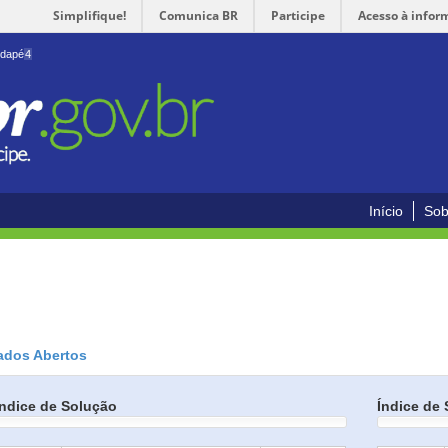
Simplifique!
Comunica BR
Participe
Acesso à infor
odapé
4
Início
Sob
ados Abertos
Índice de Solução
Índice de 