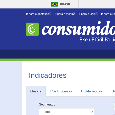
BRASIL
Ir para o conteúdo
1
Ir para o menu
2
Ir para o login
3
Ir para o r
Indicadores
Gerais
Por Empresa
Publicações
D
Segmento :