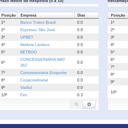
Prazo Médio de Resposta (0 a 10)
Reclamaç
Posição
Empresa
Dias
Posição
1º
Banco Traton Brasil
0.0
1º
2º
Expresso São José
0.0
2º
3º
UPBET
0.0
3º
4º
Betânia Lácteos
0.0
4º
5º
BETBOO
0.0
5º
CONCESSIONARIA WAY
6º
6º
0.0
262
7º
7º
Concessionária Ecoponte
0.0
8º
8º
Coopcredmetal
0.0
9º
9º
ViaSul
0.0
10º
10º
Fini
0.3