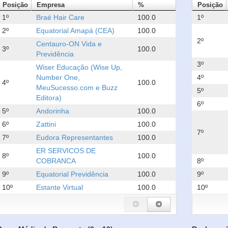
Posição
Empresa
%
Posição
1º
Braé Hair Care
100.0
1º
2º
Equatorial Amapá (CEA)
100.0
2º
Centauro-ON Vida e
3º
100.0
Previdência
3º
Wiser Educação (Wise Up,
Number One,
4º
4º
100.0
MeuSucesso.com e Buzz
5º
Editora)
6º
5º
Andorinha
100.0
6º
Zattini
100.0
7º
7º
Eudora Representantes
100.0
ER SERVICOS DE
8º
100.0
COBRANCA
8º
9º
Equatorial Previdência
100.0
9º
10º
Estante Virtual
100.0
10º