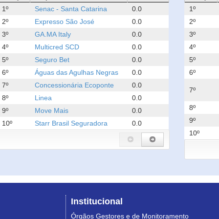
1º
Senac - Santa Catarina
0.0
1º
2º
Expresso São José
0.0
2º
3º
GA.MA Italy
0.0
3º
4º
Multicred SCD
0.0
4º
5º
Seguro Bet
0.0
5º
6º
Águas das Agulhas Negras
0.0
6º
7º
Concessionária Ecoponte
0.0
7º
8º
Linea
0.0
8º
9º
Move Mais
0.0
9º
10º
Starr Brasil Seguradora
0.0
10º
Institucional
Órgãos Gestores e de Monitoramento