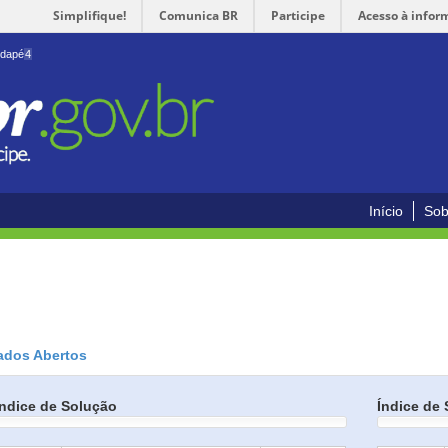
Simplifique!
Comunica BR
Participe
Acesso à infor
odapé
4
Início
Sob
ados Abertos
Índice de Solução
Índice de 