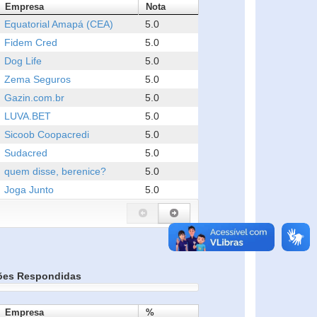
Empresa
Nota
Equatorial Amapá (CEA)
5.0
Fidem Cred
5.0
Dog Life
5.0
Zema Seguros
5.0
Gazin.com.br
5.0
LUVA.BET
5.0
Sicoob Coopacredi
5.0
Sudacred
5.0
quem disse, berenice?
5.0
Joga Junto
5.0
ões Respondidas
Empresa
%