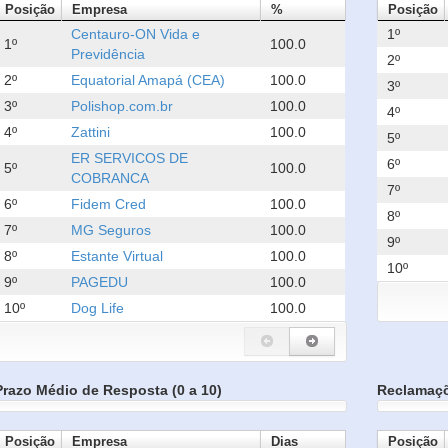
Posição
Empresa
%
Posição
Centauro-ON Vida e
1º
1º
100.0
Previdência
2º
2º
Equatorial Amapá (CEA)
100.0
3º
3º
Polishop.com.br
100.0
4º
4º
Zattini
100.0
5º
ER SERVICOS DE
6º
5º
100.0
COBRANCA
7º
6º
Fidem Cred
100.0
8º
7º
MG Seguros
100.0
9º
8º
Estante Virtual
100.0
10º
9º
PAGEDU
100.0
10º
Dog Life
100.0
Prazo Médio de Resposta (0 a 10)
Reclamaç
Posição
Empresa
Dias
Posição