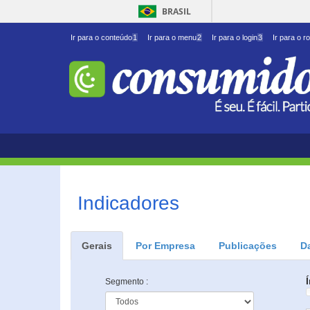
BRASIL
Ir para o conteúdo
1
Ir para o menu
2
Ir para o login
3
Ir para o r
Indicadores
Gerais
Por Empresa
Publicações
D
Segmento :