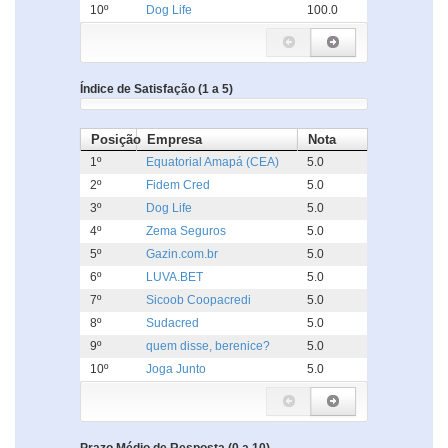
10º
Dog Life
100.0
Índice de Satisfação (1 a 5)
Posição
Empresa
Nota
1º
Equatorial Amapá (CEA)
5.0
2º
Fidem Cred
5.0
3º
Dog Life
5.0
4º
Zema Seguros
5.0
5º
Gazin.com.br
5.0
6º
LUVA.BET
5.0
7º
Sicoob Coopacredi
5.0
8º
Sudacred
5.0
9º
quem disse, berenice?
5.0
10º
Joga Junto
5.0