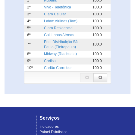
1º
Nubank
100.0
2º
Vivo - Telefônica
100.0
3º
Claro Celular
100.0
4º
Latam Airlines (Tam)
100.0
5º
Claro Residencial
100.0
6º
Gol Linhas Aéreas
100.0
Enel Distribuição São
7º
100.0
Paulo (Eletropaulo)
8º
Midway (Riachuelo)
100.0
9º
Crefisa
100.0
10º
Cartão Carrefour
100.0
Serviços
Indicadores
Painel Estatístico