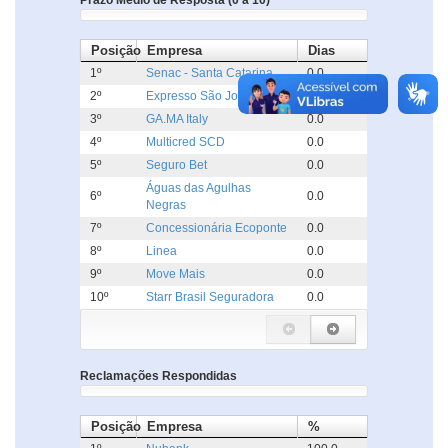
Prazo Médio de Resposta (0 a 10)
Posição
Empresa
Dias
1º
Senac - Santa Catarina
0.0
2º
Expresso São José
0.0
3º
GA.MA Italy
0.0
4º
Multicred SCD
0.0
5º
Seguro Bet
0.0
Águas das Agulhas
6º
0.0
Negras
7º
Concessionária Ecoponte
0.0
8º
Linea
0.0
9º
Move Mais
0.0
10º
Starr Brasil Seguradora
0.0
Reclamações Respondidas
Posição
Empresa
%