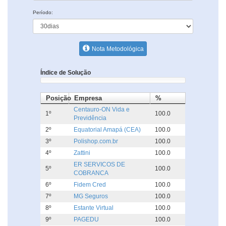
Período:
Nota Metodológica
Índice de Solução
Posição
Empresa
%
Centauro-ON Vida e
1º
100.0
Previdência
2º
Equatorial Amapá (CEA)
100.0
3º
Polishop.com.br
100.0
4º
Zattini
100.0
ER SERVICOS DE
5º
100.0
COBRANCA
6º
Fidem Cred
100.0
7º
MG Seguros
100.0
8º
Estante Virtual
100.0
9º
PAGEDU
100.0