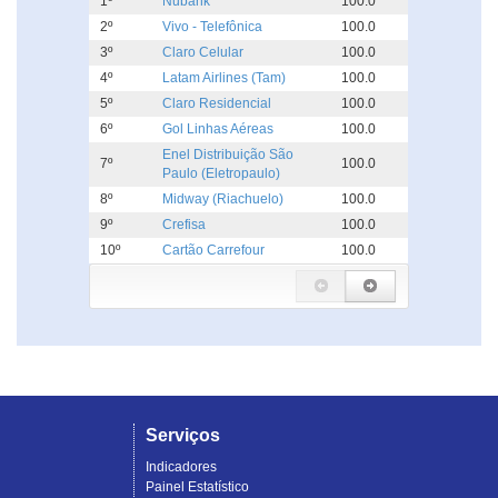
1º
Nubank
100.0
2º
Vivo - Telefônica
100.0
3º
Claro Celular
100.0
4º
Latam Airlines (Tam)
100.0
5º
Claro Residencial
100.0
6º
Gol Linhas Aéreas
100.0
Enel Distribuição São
7º
100.0
Paulo (Eletropaulo)
8º
Midway (Riachuelo)
100.0
9º
Crefisa
100.0
10º
Cartão Carrefour
100.0
Serviços
Indicadores
Painel Estatístico