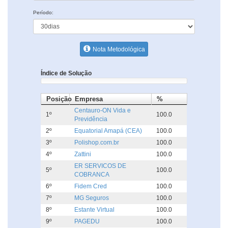
Período:
Nota Metodológica
Índice de Solução
Posição
Empresa
%
Centauro-ON Vida e
1º
100.0
Previdência
2º
Equatorial Amapá (CEA)
100.0
3º
Polishop.com.br
100.0
4º
Zattini
100.0
ER SERVICOS DE
5º
100.0
COBRANCA
6º
Fidem Cred
100.0
7º
MG Seguros
100.0
8º
Estante Virtual
100.0
9º
PAGEDU
100.0