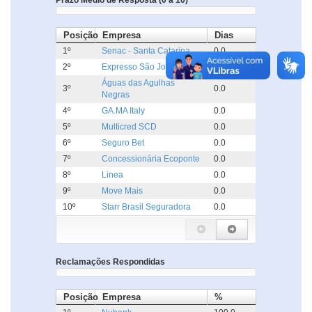
Prazo Médio de Resposta (0 a 10)
Posição
Empresa
Dias
1º
Senac - Santa Catarina
0.0
2º
Expresso São José
0.0
Águas das Agulhas
3º
0.0
Negras
4º
GA.MA Italy
0.0
5º
Multicred SCD
0.0
6º
Seguro Bet
0.0
7º
Concessionária Ecoponte
0.0
8º
Linea
0.0
9º
Move Mais
0.0
10º
Starr Brasil Seguradora
0.0
Reclamações Respondidas
Posição
Empresa
%