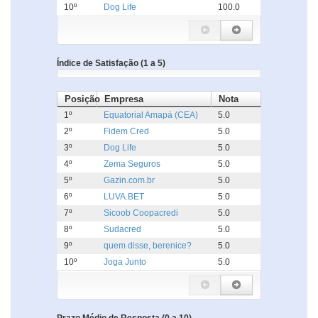
10º
Dog Life
100.0
Índice de Satisfação (1 a 5)
Posição
Empresa
Nota
1º
Equatorial Amapá (CEA)
5.0
2º
Fidem Cred
5.0
3º
Dog Life
5.0
4º
Zema Seguros
5.0
5º
Gazin.com.br
5.0
6º
LUVA.BET
5.0
7º
Sicoob Coopacredi
5.0
8º
Sudacred
5.0
9º
quem disse, berenice?
5.0
10º
Joga Junto
5.0