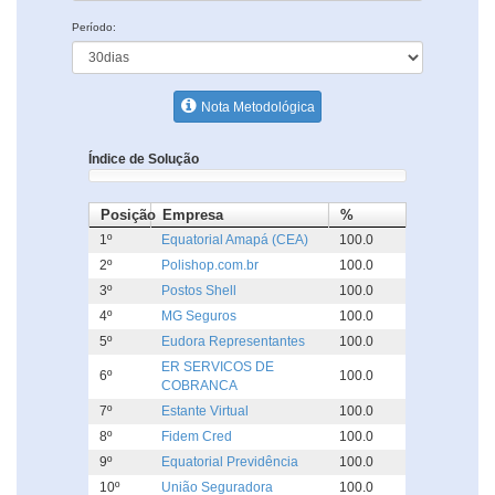
Período:
Nota Metodológica
Índice de Solução
Posição
Empresa
%
1º
Equatorial Amapá (CEA)
100.0
2º
Polishop.com.br
100.0
3º
Postos Shell
100.0
4º
MG Seguros
100.0
5º
Eudora Representantes
100.0
ER SERVICOS DE
6º
100.0
COBRANCA
7º
Estante Virtual
100.0
8º
Fidem Cred
100.0
9º
Equatorial Previdência
100.0
10º
União Seguradora
100.0