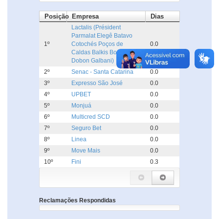
Posição
Empresa
Dias
Lactalis (Président
Parmalat Elegê Batavo
1º
Cotochés Poços de
0.0
Caldas Balkis Boa Nata
Dobon Galbani)
2º
Senac - Santa Catarina
0.0
3º
Expresso São José
0.0
4º
UPBET
0.0
5º
Monjuá
0.0
6º
Multicred SCD
0.0
7º
Seguro Bet
0.0
8º
Linea
0.0
9º
Move Mais
0.0
10º
Fini
0.3
Reclamações Respondidas