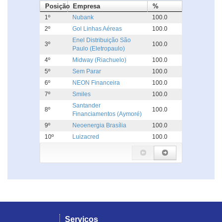
Posição
Empresa
%
1º
Nubank
100.0
2º
Gol Linhas Aéreas
100.0
Enel Distribuição São
3º
100.0
Paulo (Eletropaulo)
4º
Midway (Riachuelo)
100.0
5º
Sem Parar
100.0
6º
NEON Financeira
100.0
7º
Smiles
100.0
Santander
8º
100.0
Financiamentos (Aymoré)
9º
Neoenergia Brasília
100.0
10º
Luizacred
100.0
Serviços