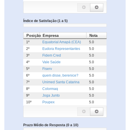
Índice de Satisfação (1 a 5)
Posição
Empresa
Nota
1º
Equatorial Amapá (CEA)
5.0
2º
Eudora Representantes
5.0
3º
Fidem Cred
5.0
4º
Vale Saúde
5.0
5º
Fiserv
5.0
6º
quem disse, berenice?
5.0
7º
Unimed Santa Catarina
5.0
8º
Colormaq
5.0
9º
Joga Junto
5.0
10º
Poupex
5.0
Prazo Médio de Resposta (0 a 10)