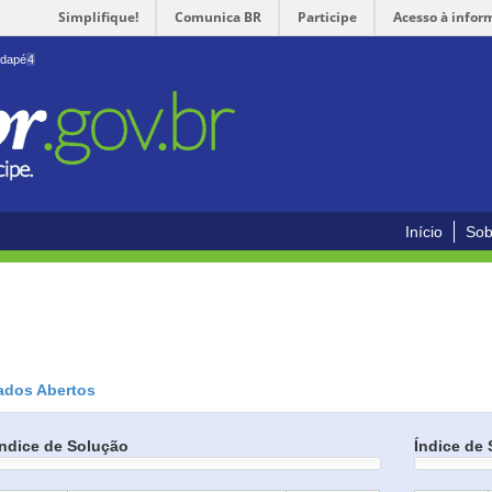
Simplifique!
Comunica BR
Participe
Acesso à infor
odapé
4
Início
Sob
ados Abertos
Índice de Solução
Índice de 