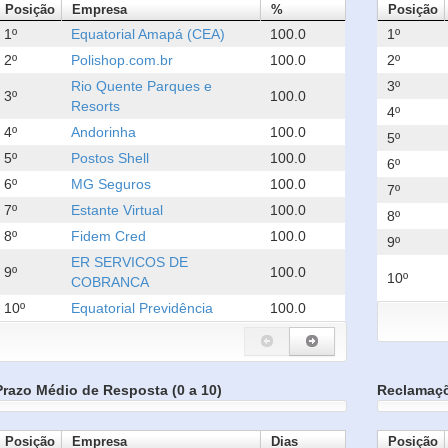
Posição
Empresa
%
Posição
1º
Equatorial Amapá (CEA)
100.0
1º
2º
Polishop.com.br
100.0
2º
Rio Quente Parques e
3º
3º
100.0
Resorts
4º
4º
Andorinha
100.0
5º
5º
Postos Shell
100.0
6º
6º
MG Seguros
100.0
7º
7º
Estante Virtual
100.0
8º
8º
Fidem Cred
100.0
9º
ER SERVICOS DE
9º
100.0
10º
COBRANCA
10º
Equatorial Previdência
100.0
Prazo Médio de Resposta (0 a 10)
Reclamaç
Posição
Empresa
Dias
Posição