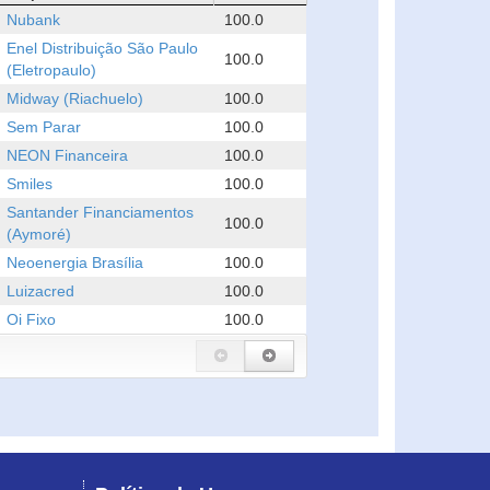
Nubank
100.0
Enel Distribuição São Paulo
100.0
(Eletropaulo)
Midway (Riachuelo)
100.0
Sem Parar
100.0
NEON Financeira
100.0
Smiles
100.0
Santander Financiamentos
100.0
(Aymoré)
Neoenergia Brasília
100.0
Luizacred
100.0
Oi Fixo
100.0