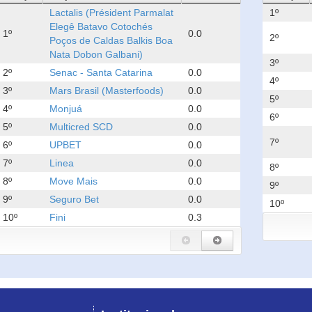
Lactalis (Président Parmalat
1º
Elegê Batavo Cotochés
1º
0.0
2º
Poços de Caldas Balkis Boa
Nata Dobon Galbani)
3º
2º
Senac - Santa Catarina
0.0
4º
3º
Mars Brasil (Masterfoods)
0.0
5º
4º
Monjuá
0.0
6º
5º
Multicred SCD
0.0
7º
6º
UPBET
0.0
7º
Linea
0.0
8º
8º
Move Mais
0.0
9º
9º
Seguro Bet
0.0
10º
10º
Fini
0.3