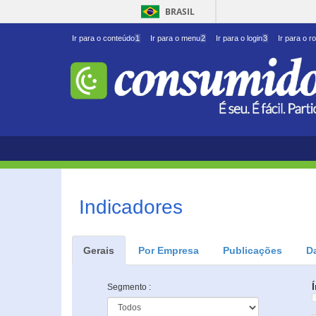
BRASIL
Ir para o conteúdo
1
Ir para o menu
2
Ir para o login
3
Ir para o r
Indicadores
Gerais
Por Empresa
Publicações
D
Segmento :