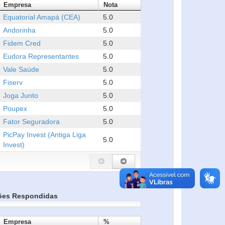
Empresa
Nota
Equatorial Amapá (CEA)
5.0
Andorinha
5.0
Fidem Cred
5.0
Eudora Representantes
5.0
Vale Saúde
5.0
Fiserv
5.0
Joga Junto
5.0
Poupex
5.0
Fator Seguradora
5.0
PicPay Invest (Antiga Liga
5.0
Invest)
ões Respondidas
Empresa
%