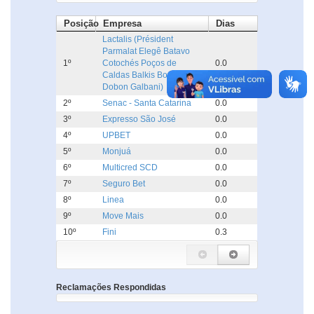
Posição
Empresa
Dias
Lactalis (Président
Parmalat Elegê Batavo
1º
Cotochés Poços de
0.0
Caldas Balkis Boa Nata
Dobon Galbani)
2º
Senac - Santa Catarina
0.0
3º
Expresso São José
0.0
4º
UPBET
0.0
5º
Monjuá
0.0
6º
Multicred SCD
0.0
7º
Seguro Bet
0.0
8º
Linea
0.0
9º
Move Mais
0.0
10º
Fini
0.3
Reclamações Respondidas