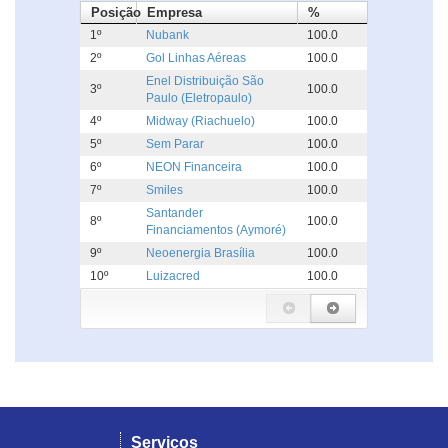
Posição
Empresa
%
1º
Nubank
100.0
2º
Gol Linhas Aéreas
100.0
Enel Distribuição São
3º
100.0
Paulo (Eletropaulo)
4º
Midway (Riachuelo)
100.0
5º
Sem Parar
100.0
6º
NEON Financeira
100.0
7º
Smiles
100.0
Santander
8º
100.0
Financiamentos (Aymoré)
9º
Neoenergia Brasília
100.0
10º
Luizacred
100.0
Serviços