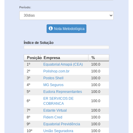
Período:
Nota Metodológica
Índice de Solução
Posição
Empresa
%
1º
Equatorial Amapá (CEA)
100.0
2º
Polishop.com.br
100.0
3º
Postos Shell
100.0
4º
MG Seguros
100.0
5º
Eudora Representantes
100.0
ER SERVICOS DE
6º
100.0
COBRANCA
7º
Estante Virtual
100.0
8º
Fidem Cred
100.0
9º
Equatorial Previdência
100.0
10º
União Seguradora
100.0