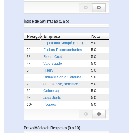
Índice de Satisfação (1 a 5)
Posição
Empresa
Nota
1º
Equatorial Amapá (CEA)
5.0
2º
Eudora Representantes
5.0
3º
Fidem Cred
5.0
4º
Vale Saúde
5.0
5º
Fiserv
5.0
6º
Unimed Santa Catarina
5.0
7º
quem disse, berenice?
5.0
8º
Colormaq
5.0
9º
Joga Junto
5.0
10º
Poupex
5.0
Prazo Médio de Resposta (0 a 10)