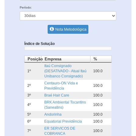
Período:
Nota Metodológica
Índice de Solução
Posição
Empresa
%
Itaú Consignado
1º
(DESATIVADO - Atual Itaú
100.0
Unibanco Consignado)
Centauro-ON Vida e
2º
100.0
Previdência
3º
Braé Hair Care
100.0
BRK Ambiental Tocantins
4º
100.0
(Saneatins)
5º
Andorinha
100.0
6º
Equatorial Previdência
100.0
ER SERVICOS DE
7º
100.0
COBRANCA