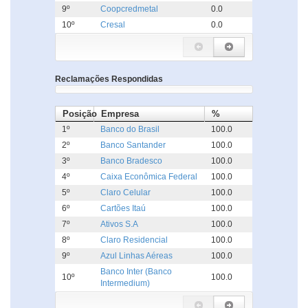
9º
Coopcredmetal
0.0
10º
Cresal
0.0
Reclamações Respondidas
Posição
Empresa
%
1º
Banco do Brasil
100.0
2º
Banco Santander
100.0
3º
Banco Bradesco
100.0
4º
Caixa Econômica Federal
100.0
5º
Claro Celular
100.0
6º
Cartões Itaú
100.0
7º
Ativos S.A
100.0
8º
Claro Residencial
100.0
9º
Azul Linhas Aéreas
100.0
Banco Inter (Banco
10º
100.0
Intermedium)