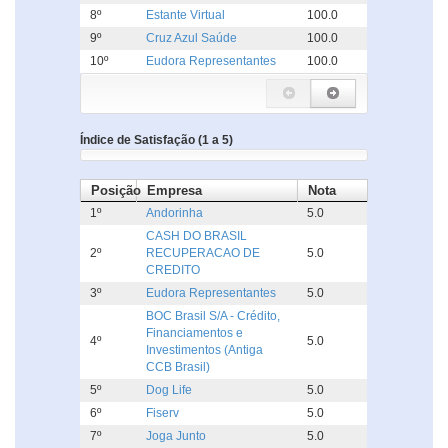
8º
Estante Virtual
100.0
9º
Cruz Azul Saúde
100.0
10º
Eudora Representantes
100.0
Índice de Satisfação (1 a 5)
Posição
Empresa
Nota
1º
Andorinha
5.0
CASH DO BRASIL
2º
RECUPERACAO DE
5.0
CREDITO
3º
Eudora Representantes
5.0
BOC Brasil S/A - Crédito,
Financiamentos e
4º
5.0
Investimentos (Antiga
CCB Brasil)
5º
Dog Life
5.0
6º
Fiserv
5.0
7º
Joga Junto
5.0