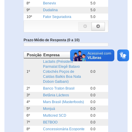
8º
Benevix
5.0
9º
Dudalina
5.0
10º
Fator Seguradora
5.0
Prazo Médio de Resposta (0 a 10)
Posição
Empresa
Dias
Lactalis (Président
Parmalat Elegê Batavo
1º
Cotochés Poços de
0.0
Caldas Balkis Boa Nata
Dobon Galbani)
2º
Banco Traton Brasil
0.0
3º
Betânia Lácteos
0.0
4º
Mars Brasil (Masterfoods)
0.0
5º
Monjuá
0.0
6º
Multicred SCD
0.0
7º
BETBOO
0.0
8º
Concessionária Ecoponte
0.0