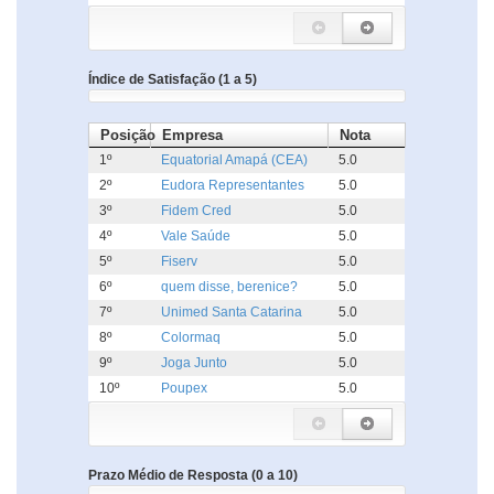
Índice de Satisfação (1 a 5)
Posição
Empresa
Nota
1º
Equatorial Amapá (CEA)
5.0
2º
Eudora Representantes
5.0
3º
Fidem Cred
5.0
4º
Vale Saúde
5.0
5º
Fiserv
5.0
6º
quem disse, berenice?
5.0
7º
Unimed Santa Catarina
5.0
8º
Colormaq
5.0
9º
Joga Junto
5.0
10º
Poupex
5.0
Prazo Médio de Resposta (0 a 10)