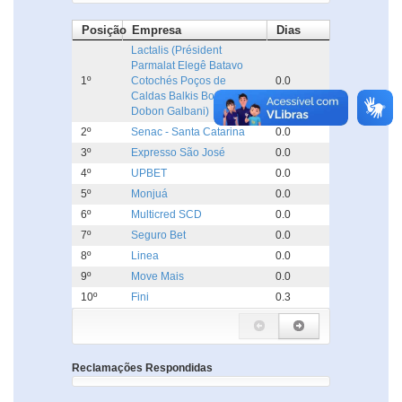
Posição
Empresa
Dias
Lactalis (Président
Parmalat Elegê Batavo
1º
Cotochés Poços de
0.0
Caldas Balkis Boa Nata
Dobon Galbani)
2º
Senac - Santa Catarina
0.0
3º
Expresso São José
0.0
4º
UPBET
0.0
5º
Monjuá
0.0
6º
Multicred SCD
0.0
7º
Seguro Bet
0.0
8º
Linea
0.0
9º
Move Mais
0.0
10º
Fini
0.3
Reclamações Respondidas