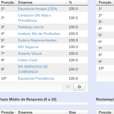
Posição
Empresa
%
Posição
1º
Equatorial Amapá (CEA)
100.0
1º
Centauro-ON Vida e
2º
2º
100.0
Previdência
3º
3º
Polishop.com.br
100.0
4º
4º
Instituto Mix de Profissões
100.0
5º
5º
Eudora Representantes
100.0
6º
6º
MG Seguros
100.0
7º
7º
Estante Virtual
100.0
8º
8º
Fidem Cred
100.0
9º
ER SERVICOS DE
10º
9º
100.0
COBRANCA
10º
Equatorial Previdência
100.0
Prazo Médio de Resposta (0 a 10)
Reclamaç
Posição
Empresa
Dias
Posição