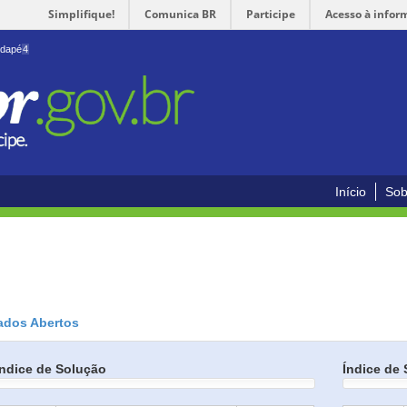
Simplifique!
Comunica BR
Participe
Acesso à infor
odapé
4
Início
Sob
ados Abertos
Índice de Solução
Índice de 