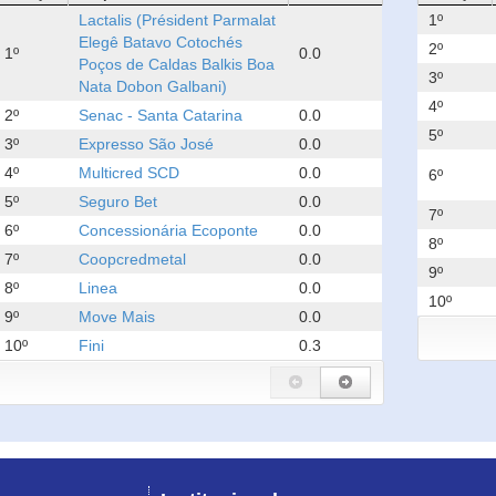
Lactalis (Président Parmalat
1º
Elegê Batavo Cotochés
2º
1º
0.0
Poços de Caldas Balkis Boa
3º
Nata Dobon Galbani)
4º
2º
Senac - Santa Catarina
0.0
5º
3º
Expresso São José
0.0
4º
Multicred SCD
0.0
6º
5º
Seguro Bet
0.0
7º
6º
Concessionária Ecoponte
0.0
8º
7º
Coopcredmetal
0.0
9º
8º
Linea
0.0
10º
9º
Move Mais
0.0
10º
Fini
0.3