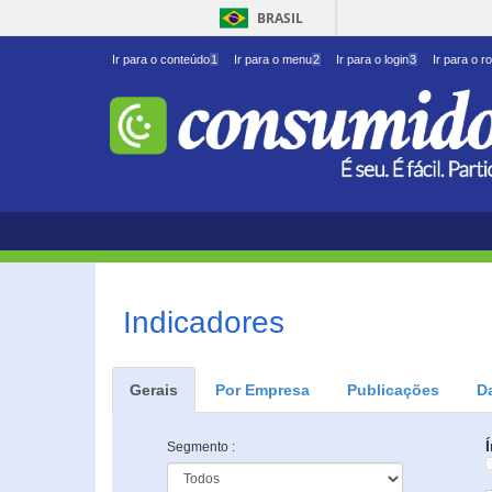
BRASIL
Ir para o conteúdo
1
Ir para o menu
2
Ir para o login
3
Ir para o r
Indicadores
Gerais
Por Empresa
Publicações
D
Segmento :