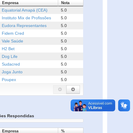
Empresa
Nota
Equatorial Amapá (CEA)
5.0
Instituto Mix de Profissões
5.0
Eudora Representantes
5.0
Fidem Cred
5.0
Vale Saúde
5.0
H2 Bet
5.0
Dog Life
5.0
Sudacred
5.0
Joga Junto
5.0
Poupex
5.0
ões Respondidas
Empresa
%