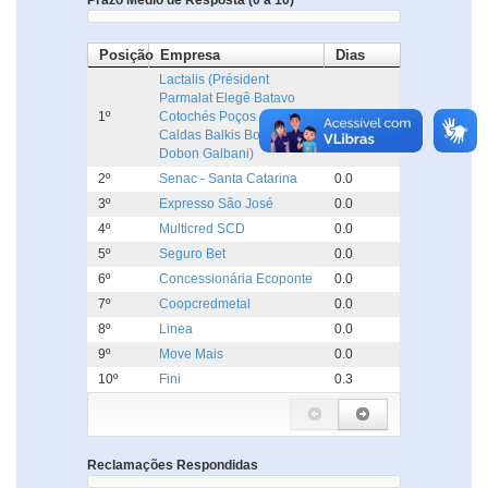
Prazo Médio de Resposta (0 a 10)
Posição
Empresa
Dias
Lactalis (Président
Parmalat Elegê Batavo
1º
Cotochés Poços de
0.0
Caldas Balkis Boa Nata
Dobon Galbani)
2º
Senac - Santa Catarina
0.0
3º
Expresso São José
0.0
4º
Multicred SCD
0.0
5º
Seguro Bet
0.0
6º
Concessionária Ecoponte
0.0
7º
Coopcredmetal
0.0
8º
Linea
0.0
9º
Move Mais
0.0
10º
Fini
0.3
Reclamações Respondidas