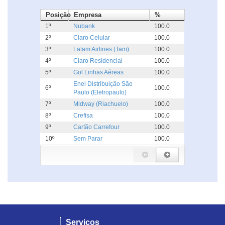
Posição
Empresa
%
1º
Nubank
100.0
2º
Claro Celular
100.0
3º
Latam Airlines (Tam)
100.0
4º
Claro Residencial
100.0
5º
Gol Linhas Aéreas
100.0
Enel Distribuição São
6º
100.0
Paulo (Eletropaulo)
7º
Midway (Riachuelo)
100.0
8º
Crefisa
100.0
9º
Cartão Carrefour
100.0
10º
Sem Parar
100.0
Serviços