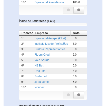
10º
Equatorial Previdência
100.0
Índice de Satisfação (1 a 5)
Posição
Empresa
Nota
1º
Equatorial Amapá (CEA)
5.0
2º
Instituto Mix de Profissões
5.0
3º
Eudora Representantes
5.0
4º
Fidem Cred
5.0
5º
Vale Saúde
5.0
6º
H2 Bet
5.0
7º
Dog Life
5.0
8º
Sudacred
5.0
9º
Joga Junto
5.0
10º
Poupex
5.0