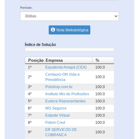
Período:
Nota Metodológica
Índice de Solução
Posição
Empresa
%
1º
Equatorial Amapá (CEA)
100.0
Centauro-ON Vida e
2º
100.0
Previdência
3º
Polishop.com.br
100.0
4º
Instituto Mix de Profissões
100.0
5º
Eudora Representantes
100.0
6º
MG Seguros
100.0
7º
Estante Virtual
100.0
8º
Fidem Cred
100.0
ER SERVICOS DE
9º
100.0
COBRANCA