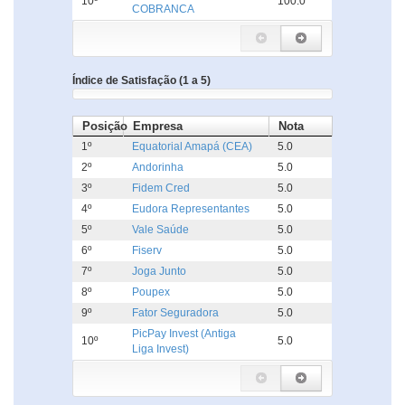
10º
100.0
COBRANCA
Índice de Satisfação (1 a 5)
Posição
Empresa
Nota
1º
Equatorial Amapá (CEA)
5.0
2º
Andorinha
5.0
3º
Fidem Cred
5.0
4º
Eudora Representantes
5.0
5º
Vale Saúde
5.0
6º
Fiserv
5.0
7º
Joga Junto
5.0
8º
Poupex
5.0
9º
Fator Seguradora
5.0
PicPay Invest (Antiga
10º
5.0
Liga Invest)