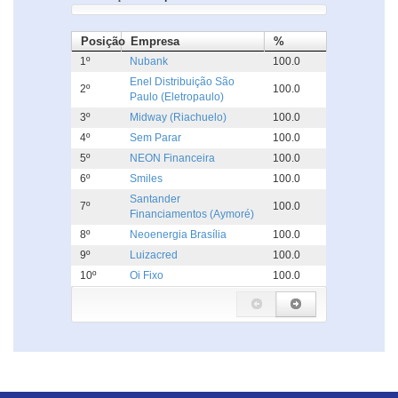
Posição
Empresa
%
1º
Nubank
100.0
Enel Distribuição São
2º
100.0
Paulo (Eletropaulo)
3º
Midway (Riachuelo)
100.0
4º
Sem Parar
100.0
5º
NEON Financeira
100.0
6º
Smiles
100.0
Santander
7º
100.0
Financiamentos (Aymoré)
8º
Neoenergia Brasília
100.0
9º
Luizacred
100.0
10º
Oi Fixo
100.0