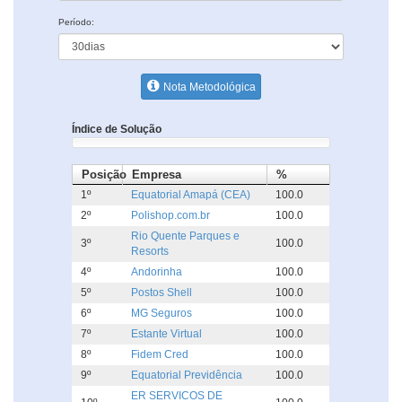
Período:
Nota Metodológica
Índice de Solução
Posição
Empresa
%
1º
Equatorial Amapá (CEA)
100.0
2º
Polishop.com.br
100.0
Rio Quente Parques e
3º
100.0
Resorts
4º
Andorinha
100.0
5º
Postos Shell
100.0
6º
MG Seguros
100.0
7º
Estante Virtual
100.0
8º
Fidem Cred
100.0
9º
Equatorial Previdência
100.0
ER SERVICOS DE