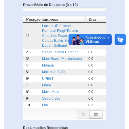
Prazo Médio de Resposta (0 a 10)
Posição
Empresa
Dias
Lactalis (Président
Parmalat Elegê Batavo
1º
Cotochés Poços de
0.0
Caldas Balkis Boa Nata
Dobon Galbani)
2º
Senac - Santa Catarina
0.0
3º
Mars Brasil (Masterfoods)
0.0
4º
Monjuá
0.0
5º
Multicred SCD
0.0
6º
UPBET
0.0
7º
Linea
0.0
8º
Move Mais
0.0
9º
Seguro Bet
0.0
10º
Fini
0.3
Reclamações Respondidas