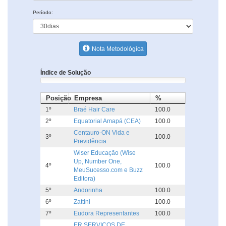
Período:
Nota Metodológica
Índice de Solução
Posição
Empresa
%
1º
Braé Hair Care
100.0
2º
Equatorial Amapá (CEA)
100.0
Centauro-ON Vida e
3º
100.0
Previdência
Wiser Educação (Wise
Up, Number One,
4º
100.0
MeuSucesso.com e Buzz
Editora)
5º
Andorinha
100.0
6º
Zattini
100.0
7º
Eudora Representantes
100.0
ER SERVICOS DE