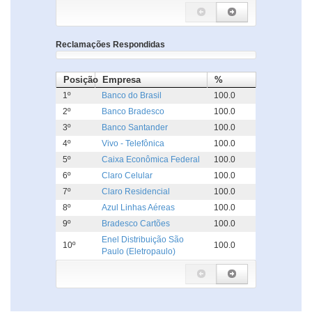
Reclamações Respondidas
Posição
Empresa
%
1º
Banco do Brasil
100.0
2º
Banco Bradesco
100.0
3º
Banco Santander
100.0
4º
Vivo - Telefônica
100.0
5º
Caixa Econômica Federal
100.0
6º
Claro Celular
100.0
7º
Claro Residencial
100.0
8º
Azul Linhas Aéreas
100.0
9º
Bradesco Cartões
100.0
Enel Distribuição São
10º
100.0
Paulo (Eletropaulo)