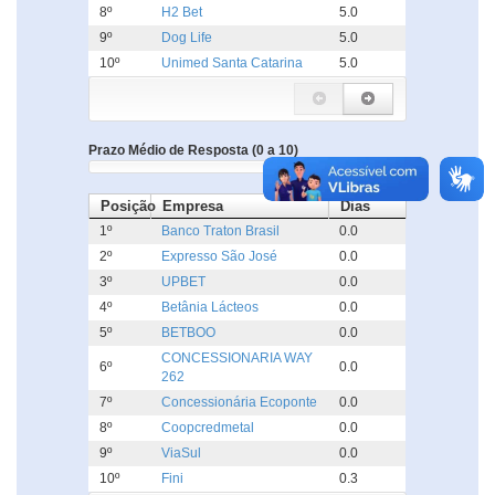
8º
H2 Bet
5.0
9º
Dog Life
5.0
10º
Unimed Santa Catarina
5.0
Prazo Médio de Resposta (0 a 10)
Posição
Empresa
Dias
1º
Banco Traton Brasil
0.0
2º
Expresso São José
0.0
3º
UPBET
0.0
4º
Betânia Lácteos
0.0
5º
BETBOO
0.0
CONCESSIONARIA WAY
6º
0.0
262
7º
Concessionária Ecoponte
0.0
8º
Coopcredmetal
0.0
9º
ViaSul
0.0
10º
Fini
0.3