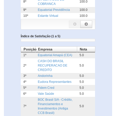
8º
100.0
COBRANCA
9º
Equatorial Previdência
100.0
10º
Estante Virtual
100.0
Índice de Satisfação (1 a 5)
Posição
Empresa
Nota
1º
Equatorial Amapá (CEA)
5.0
CASH DO BRASIL
2º
RECUPERACAO DE
5.0
CREDITO
3º
Andorinha
5.0
4º
Eudora Representantes
5.0
5º
Fidem Cred
5.0
6º
Vale Saúde
5.0
BOC Brasil S/A - Crédito,
Financiamentos e
7º
5.0
Investimentos (Antiga
CCB Brasil)