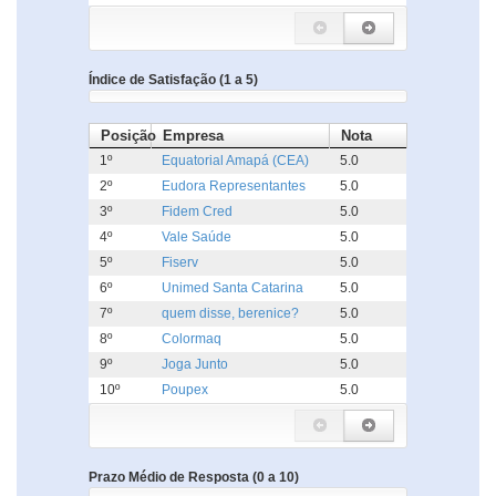
Índice de Satisfação (1 a 5)
Posição
Empresa
Nota
1º
Equatorial Amapá (CEA)
5.0
2º
Eudora Representantes
5.0
3º
Fidem Cred
5.0
4º
Vale Saúde
5.0
5º
Fiserv
5.0
6º
Unimed Santa Catarina
5.0
7º
quem disse, berenice?
5.0
8º
Colormaq
5.0
9º
Joga Junto
5.0
10º
Poupex
5.0
Prazo Médio de Resposta (0 a 10)