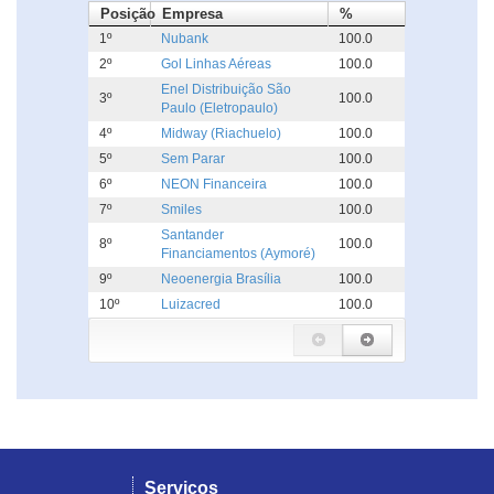
Posição
Empresa
%
1º
Nubank
100.0
2º
Gol Linhas Aéreas
100.0
Enel Distribuição São
3º
100.0
Paulo (Eletropaulo)
4º
Midway (Riachuelo)
100.0
5º
Sem Parar
100.0
6º
NEON Financeira
100.0
7º
Smiles
100.0
Santander
8º
100.0
Financiamentos (Aymoré)
9º
Neoenergia Brasília
100.0
10º
Luizacred
100.0
Serviços