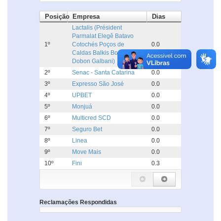
Posição
Empresa
Dias
Lactalis (Président
Parmalat Elegê Batavo
1º
Cotochés Poços de
0.0
Caldas Balkis Boa Nata
Dobon Galbani)
2º
Senac - Santa Catarina
0.0
3º
Expresso São José
0.0
4º
UPBET
0.0
5º
Monjuá
0.0
6º
Multicred SCD
0.0
7º
Seguro Bet
0.0
8º
Linea
0.0
9º
Move Mais
0.0
10º
Fini
0.3
Reclamações Respondidas