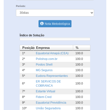
Período:
Nota Metodológica
Índice de Solução
Posição
Empresa
%
1º
Equatorial Amapá (CEA)
100.0
2º
Polishop.com.br
100.0
3º
Postos Shell
100.0
4º
MG Seguros
100.0
5º
Eudora Representantes
100.0
ER SERVICOS DE
6º
100.0
COBRANCA
7º
Estante Virtual
100.0
8º
Fidem Cred
100.0
9º
Equatorial Previdência
100.0
10º
União Seguradora
100.0