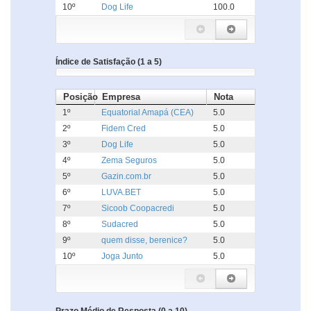
10º
Dog Life
100.0
Índice de Satisfação (1 a 5)
Posição
Empresa
Nota
1º
Equatorial Amapá (CEA)
5.0
2º
Fidem Cred
5.0
3º
Dog Life
5.0
4º
Zema Seguros
5.0
5º
Gazin.com.br
5.0
6º
LUVA.BET
5.0
7º
Sicoob Coopacredi
5.0
8º
Sudacred
5.0
9º
quem disse, berenice?
5.0
10º
Joga Junto
5.0