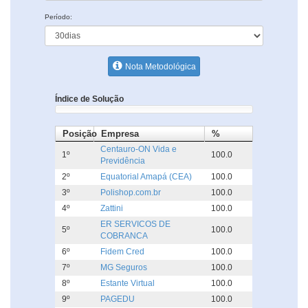
Período:
Nota Metodológica
Índice de Solução
Posição
Empresa
%
Centauro-ON Vida e
1º
100.0
Previdência
2º
Equatorial Amapá (CEA)
100.0
3º
Polishop.com.br
100.0
4º
Zattini
100.0
ER SERVICOS DE
5º
100.0
COBRANCA
6º
Fidem Cred
100.0
7º
MG Seguros
100.0
8º
Estante Virtual
100.0
9º
PAGEDU
100.0