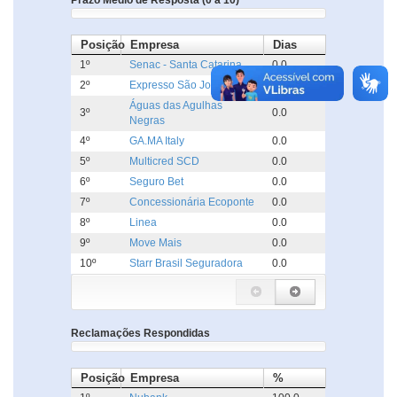
Prazo Médio de Resposta (0 a 10)
Posição
Empresa
Dias
1º
Senac - Santa Catarina
0.0
2º
Expresso São José
0.0
Águas das Agulhas
3º
0.0
Negras
4º
GA.MA Italy
0.0
5º
Multicred SCD
0.0
6º
Seguro Bet
0.0
7º
Concessionária Ecoponte
0.0
8º
Linea
0.0
9º
Move Mais
0.0
10º
Starr Brasil Seguradora
0.0
Reclamações Respondidas
Posição
Empresa
%