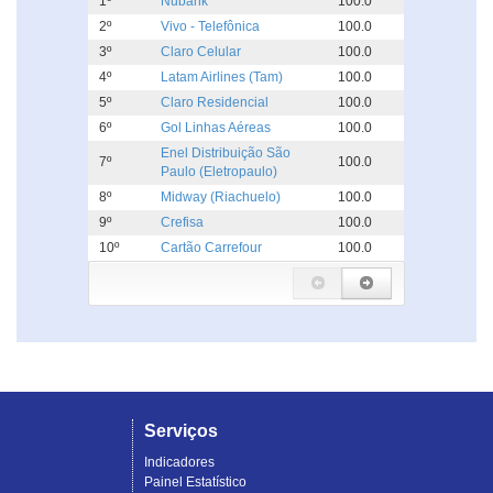
1º
Nubank
100.0
2º
Vivo - Telefônica
100.0
3º
Claro Celular
100.0
4º
Latam Airlines (Tam)
100.0
5º
Claro Residencial
100.0
6º
Gol Linhas Aéreas
100.0
Enel Distribuição São
7º
100.0
Paulo (Eletropaulo)
8º
Midway (Riachuelo)
100.0
9º
Crefisa
100.0
10º
Cartão Carrefour
100.0
Serviços
Indicadores
Painel Estatístico