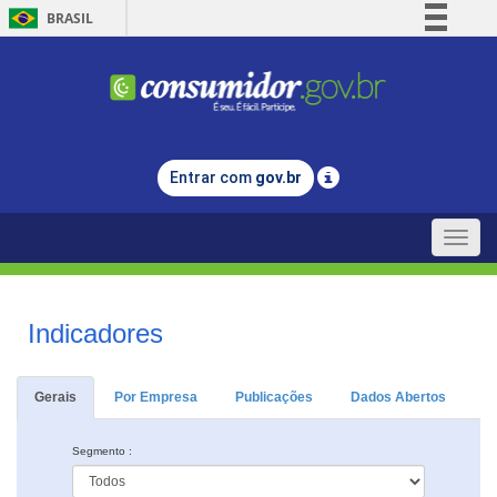
BRASIL
Simplifique!
Comunica BR
Participe
Acesso à informação
Entrar com
gov.br
Legislação
Canais
Toggle
naviga
Indicadores
Gerais
Por Empresa
Publicações
Dados Abertos
Segmento :