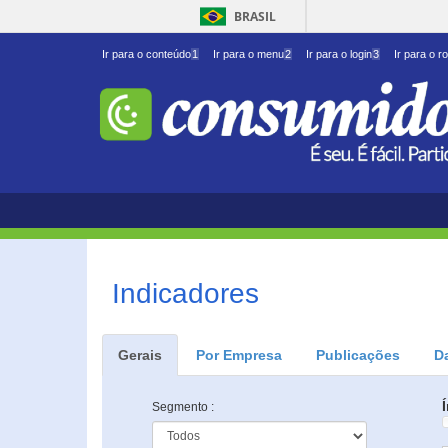
BRASIL
Ir para o conteúdo
1
Ir para o menu
2
Ir para o login
3
Ir para o r
Indicadores
Gerais
Por Empresa
Publicações
D
Segmento :