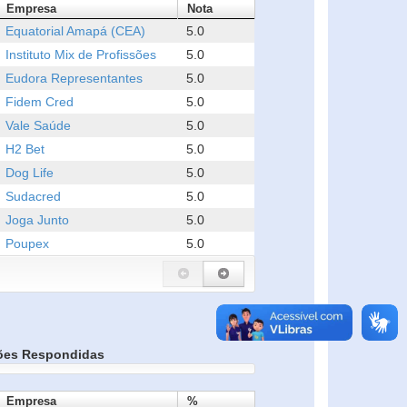
Empresa
Nota
Equatorial Amapá (CEA)
5.0
Instituto Mix de Profissões
5.0
Eudora Representantes
5.0
Fidem Cred
5.0
Vale Saúde
5.0
H2 Bet
5.0
Dog Life
5.0
Sudacred
5.0
Joga Junto
5.0
Poupex
5.0
ões Respondidas
Empresa
%