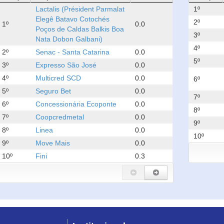
Lactalis (Président Parmalat
1º
Elegê Batavo Cotochés
2º
1º
0.0
Poços de Caldas Balkis Boa
3º
Nata Dobon Galbani)
4º
2º
Senac - Santa Catarina
0.0
5º
3º
Expresso São José
0.0
4º
Multicred SCD
0.0
6º
5º
Seguro Bet
0.0
7º
6º
Concessionária Ecoponte
0.0
8º
7º
Coopcredmetal
0.0
9º
8º
Linea
0.0
10º
9º
Move Mais
0.0
10º
Fini
0.3