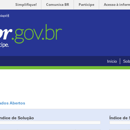
Simplifique!
Comunica BR
Participe
Acesso à infor
odapé
4
Início
Sob
ados Abertos
Índice de Solução
Índice de 