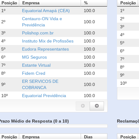
Posição
Empresa
%
Posição
1º
Equatorial Amapá (CEA)
100.0
1º
Centauro-ON Vida e
2º
2º
100.0
Previdência
3º
3º
Polishop.com.br
100.0
4º
4º
Instituto Mix de Profissões
100.0
5º
5º
Eudora Representantes
100.0
6º
6º
MG Seguros
100.0
7º
7º
Estante Virtual
100.0
8º
8º
Fidem Cred
100.0
9º
ER SERVICOS DE
10º
9º
100.0
COBRANCA
10º
Equatorial Previdência
100.0
Prazo Médio de Resposta (0 a 10)
Reclamaç
Posição
Empresa
Dias
Posição