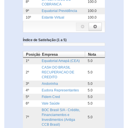
8º
100.0
COBRANCA
9º
Equatorial Previdência
100.0
10º
Estante Virtual
100.0
Índice de Satisfação (1 a 5)
Posição
Empresa
Nota
1º
Equatorial Amapá (CEA)
5.0
CASH DO BRASIL
2º
RECUPERACAO DE
5.0
CREDITO
3º
Andorinha
5.0
4º
Eudora Representantes
5.0
5º
Fidem Cred
5.0
6º
Vale Saúde
5.0
BOC Brasil S/A - Crédito,
Financiamentos e
7º
5.0
Investimentos (Antiga
CCB Brasil)