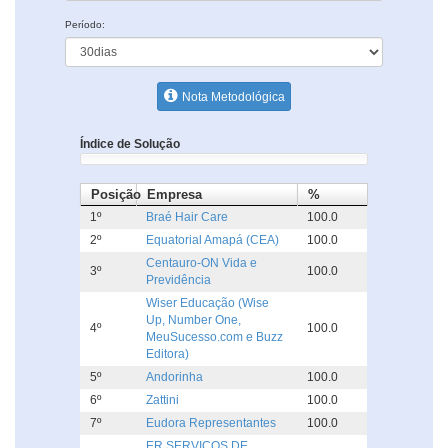
Período:
Nota Metodológica
Índice de Solução
Posição
Empresa
%
1º
Braé Hair Care
100.0
2º
Equatorial Amapá (CEA)
100.0
Centauro-ON Vida e
3º
100.0
Previdência
Wiser Educação (Wise
Up, Number One,
4º
100.0
MeuSucesso.com e Buzz
Editora)
5º
Andorinha
100.0
6º
Zattini
100.0
7º
Eudora Representantes
100.0
ER SERVICOS DE