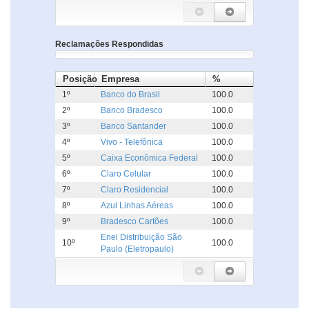
Reclamações Respondidas
Posição
Empresa
%
1º
Banco do Brasil
100.0
2º
Banco Bradesco
100.0
3º
Banco Santander
100.0
4º
Vivo - Telefônica
100.0
5º
Caixa Econômica Federal
100.0
6º
Claro Celular
100.0
7º
Claro Residencial
100.0
8º
Azul Linhas Aéreas
100.0
9º
Bradesco Cartões
100.0
Enel Distribuição São
10º
100.0
Paulo (Eletropaulo)