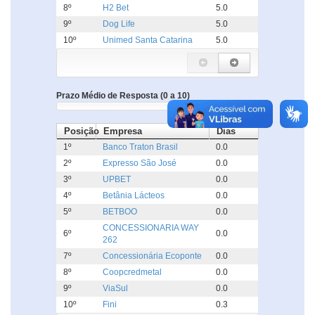
8º
H2 Bet
5.0
9º
Dog Life
5.0
10º
Unimed Santa Catarina
5.0
Prazo Médio de Resposta (0 a 10)
Posição
Empresa
Dias
1º
Banco Traton Brasil
0.0
2º
Expresso São José
0.0
3º
UPBET
0.0
4º
Betânia Lácteos
0.0
5º
BETBOO
0.0
CONCESSIONARIA WAY
6º
0.0
262
7º
Concessionária Ecoponte
0.0
8º
Coopcredmetal
0.0
9º
ViaSul
0.0
10º
Fini
0.3