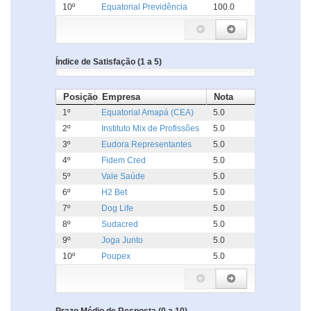
10º
Equatorial Previdência
100.0
Índice de Satisfação (1 a 5)
Posição
Empresa
Nota
1º
Equatorial Amapá (CEA)
5.0
2º
Instituto Mix de Profissões
5.0
3º
Eudora Representantes
5.0
4º
Fidem Cred
5.0
5º
Vale Saúde
5.0
6º
H2 Bet
5.0
7º
Dog Life
5.0
8º
Sudacred
5.0
9º
Joga Junto
5.0
10º
Poupex
5.0