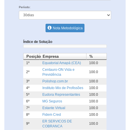
Período:
Nota Metodológica
Índice de Solução
Posição
Empresa
%
1º
Equatorial Amapá (CEA)
100.0
Centauro-ON Vida e
2º
100.0
Previdência
3º
Polishop.com.br
100.0
4º
Instituto Mix de Profissões
100.0
5º
Eudora Representantes
100.0
6º
MG Seguros
100.0
7º
Estante Virtual
100.0
8º
Fidem Cred
100.0
ER SERVICOS DE
9º
100.0
COBRANCA