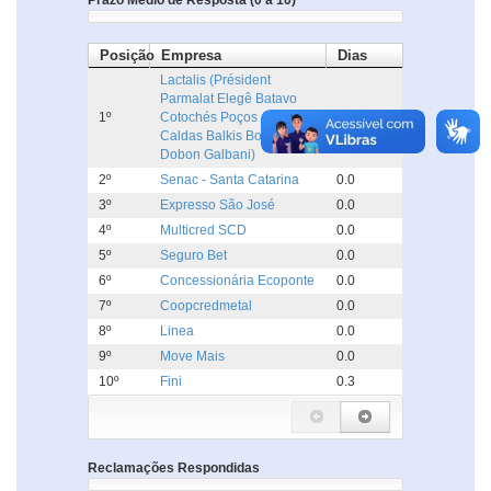
Prazo Médio de Resposta (0 a 10)
Posição
Empresa
Dias
Lactalis (Président
Parmalat Elegê Batavo
1º
Cotochés Poços de
0.0
Caldas Balkis Boa Nata
Dobon Galbani)
2º
Senac - Santa Catarina
0.0
3º
Expresso São José
0.0
4º
Multicred SCD
0.0
5º
Seguro Bet
0.0
6º
Concessionária Ecoponte
0.0
7º
Coopcredmetal
0.0
8º
Linea
0.0
9º
Move Mais
0.0
10º
Fini
0.3
Reclamações Respondidas