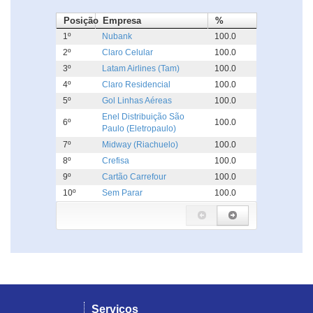
Posição
Empresa
%
1º
Nubank
100.0
2º
Claro Celular
100.0
3º
Latam Airlines (Tam)
100.0
4º
Claro Residencial
100.0
5º
Gol Linhas Aéreas
100.0
Enel Distribuição São
6º
100.0
Paulo (Eletropaulo)
7º
Midway (Riachuelo)
100.0
8º
Crefisa
100.0
9º
Cartão Carrefour
100.0
10º
Sem Parar
100.0
Serviços