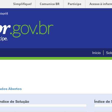
Simplifique!
Comunica BR
Participe
Acesso à infor
odapé
4
Início
Sob
ados Abertos
Índice de Solução
Índice de 