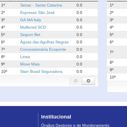
1º
Senac - Santa Catarina
0.0
1º
2º
Expresso São José
0.0
2º
3º
GA.MA Italy
0.0
3º
4º
Multicred SCD
0.0
4º
5º
Seguro Bet
0.0
5º
6º
Águas das Agulhas Negras
0.0
6º
7º
Concessionária Ecoponte
0.0
7º
8º
Linea
0.0
8º
9º
Move Mais
0.0
9º
10º
Starr Brasil Seguradora
0.0
10º
Institucional
Órgãos Gestores e de Monitoramento