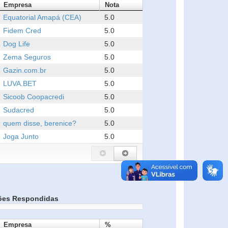
Empresa
Nota
Equatorial Amapá (CEA)
5.0
Fidem Cred
5.0
Dog Life
5.0
Zema Seguros
5.0
Gazin.com.br
5.0
LUVA.BET
5.0
Sicoob Coopacredi
5.0
Sudacred
5.0
quem disse, berenice?
5.0
Joga Junto
5.0
ões Respondidas
Empresa
%