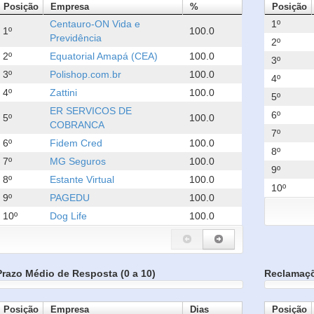
Posição
Empresa
%
Posição
Centauro-ON Vida e
1º
1º
100.0
Previdência
2º
2º
Equatorial Amapá (CEA)
100.0
3º
3º
Polishop.com.br
100.0
4º
4º
Zattini
100.0
5º
ER SERVICOS DE
6º
5º
100.0
COBRANCA
7º
6º
Fidem Cred
100.0
8º
7º
MG Seguros
100.0
9º
8º
Estante Virtual
100.0
10º
9º
PAGEDU
100.0
10º
Dog Life
100.0
Prazo Médio de Resposta (0 a 10)
Reclamaç
Posição
Empresa
Dias
Posição