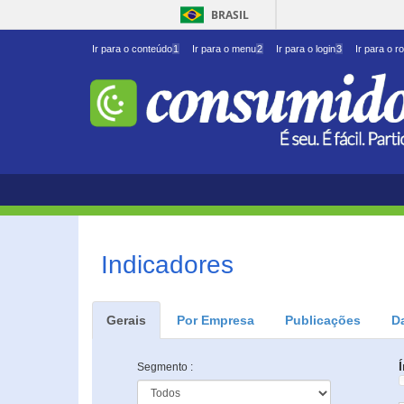
BRASIL
Ir para o conteúdo
1
Ir para o menu
2
Ir para o login
3
Ir para o r
Indicadores
Gerais
Por Empresa
Publicações
D
Segmento :